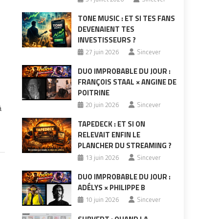
TONE MUSIC : ET SI TES FANS
DEVENAIENT TES
INVESTISSEURS ?
27 juin 2026
Sincever
DUO IMPROBABLE DU JOUR :
FRANÇOIS STAAL × ANGINE DE
POITRINE
20 juin 2026
Sincever
à
TAPEDECK : ET SI ON
RELEVAIT ENFIN LE
PLANCHER DU STREAMING ?
13 juin 2026
Sincever
DUO IMPROBABLE DU JOUR :
ADÉLYS × PHILIPPE B
10 juin 2026
Sincever