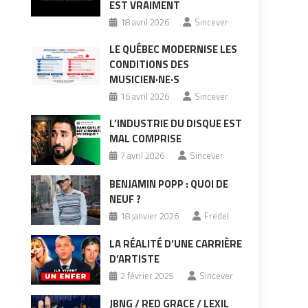
EST VRAIMENT
18 avril 2026
Sincever
LE QUÉBEC MODERNISE LES
CONDITIONS DES
MUSICIEN·NE·S
16 avril 2026
Sincever
L’INDUSTRIE DU DISQUE EST
MAL COMPRISE
7 avril 2026
Sincever
BENJAMIN POPP : QUOI DE
NEUF ?
18 janvier 2026
Fredel
LA RÉALITÉ D’UNE CARRIÈRE
D’ARTISTE
2 février 2025
Sincever
JBNG / RED GRACE / LEXIL