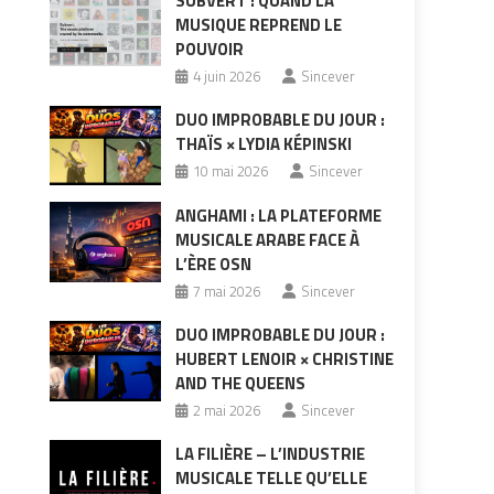
SUBVERT : QUAND LA
MUSIQUE REPREND LE
POUVOIR
4 juin 2026
Sincever
DUO IMPROBABLE DU JOUR :
THAÏS × LYDIA KÉPINSKI
10 mai 2026
Sincever
ANGHAMI : LA PLATEFORME
MUSICALE ARABE FACE À
L’ÈRE OSN
7 mai 2026
Sincever
DUO IMPROBABLE DU JOUR :
HUBERT LENOIR × CHRISTINE
AND THE QUEENS
2 mai 2026
Sincever
LA FILIÈRE – L’INDUSTRIE
MUSICALE TELLE QU’ELLE