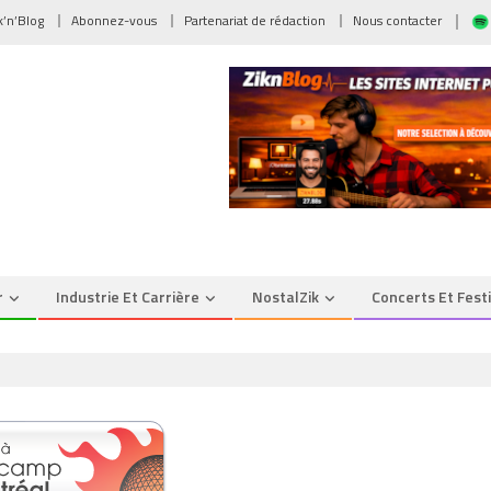
ik’n’Blog
Abonnez-vous
Partenariat de rédaction
Nous contacter
r
Industrie Et Carrière
NostalZik
Concerts Et Fest