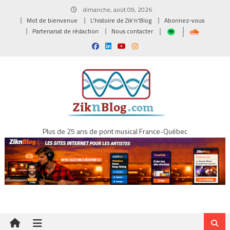
Skip
dimanche, août 09, 2026
to
Mot de bienvenue
L’histoire de Zik’n’Blog
Abonnez-vous
content
Partenariat de rédaction
Nous contacter
Plus de 25 ans de pont musical France-Québec