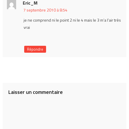
Eric_M
7 septembre 2010 à 8:54
je ne comprend ni le point 2 ni le 4 mais le 3 m’a l’air très
vrai
Répondre
Laisser un commentaire