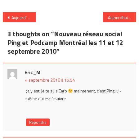
Navigation
Aujourd’hui en 1969: Le festival de musique Woodstock se termine
Aujourdhui en 1992: Nirvana est meilleur nouveau groupe aux MTV Awards
de
3 thoughts on “
Nouveau réseau social
l’article
Ping et Podcamp Montréal les 11 et 12
septembre 2010
”
Eric_M
4 septembre 2010 à 15:54
ça y est, je te suis Caro
maintenant, c’est Ping lui-
même qui est à suivre
Répondre