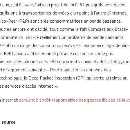
 eux, plutôt satisfaits du projet de loi C-61 puisqu’ils ne seraient
’ils ont à transporter les données d’un point à l’autre d’internet.
eer-to-Peer (P2P) sont très consommatrices en bande passante,
autres encore ont décidé, tout comme le fait Comcast aux Etats-
 consommateurs. Est-ce réellement un problème de bande passante
2P afin de diriger les consommateurs vers leur service légal de Vid
de Bell Canada a été demandé puisque cela ne concerne pas
s aussi les abonnés des FAI concurrents auxquels Bell a l’obligati
te l’argument suivant : « Pour inspecter les données des
ne technologie, le Deep Packet Inspection (DPI) qui porte atteinte au
es services d’accès Internet ».
à Internet
seraient bientôt responsables des gestes illicites de leur
n source