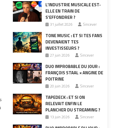
L’INDUSTRIE MUSICALE EST-
ELLE EN TRAIN DE
S’EFFONDRER ?
31 juillet 2026
Sincever
TONE MUSIC : ET SI TES FANS
DEVENAIENT TES
INVESTISSEURS ?
27 juin 2026
Sincever
DUO IMPROBABLE DU JOUR :
FRANÇOIS STAAL × ANGINE DE
POITRINE
20 juin 2026
Sincever
TAPEDECK : ET SI ON
s
RELEVAIT ENFIN LE
à
PLANCHER DU STREAMING ?
13 juin 2026
Sincever