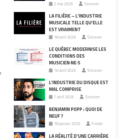
2 mai 2026
Sincever
LA FILIÈRE – L’INDUSTRIE
MUSICALE TELLE QU’ELLE
EST VRAIMENT
18 avril 2026
Sincever
LE QUÉBEC MODERNISE LES
CONDITIONS DES
MUSICIEN·NE·S
16 avril 2026
Sincever
n
L’INDUSTRIE DU DISQUE EST
MAL COMPRISE
7 avril 2026
Sincever
BENJAMIN POPP : QUOI DE
NEUF ?
18 janvier 2026
Fredel
LA RÉALITÉ D’UNE CARRIÈRE