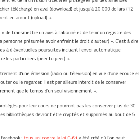
rgement et de la diffusion d’œuvres protégées par des amendes
ichier téléchargé en aval (download) et jusqu’à 20 000 dollars (12
ement en amont (upload) ».
t « de transmettre un avis à l’abonné et de tenir un registre des
 personne présumée avoir enfreint le droit d’auteur) ». C’est à dire
res à d’éventuelles poursuites incluant l’envoi automatique
e les particuliers (peer to peer) ».
istrement d’une émission (radio ou télévision) en vue d’une écoute e
ter ou le regarder. Il est par ailleurs interdit de le conserver
trement que le temps d’un seul visionnement ».
protégés pour leur cours ne pourront pas les conserver plus de 30
es bibliothèques devront être cryptés et supprimés au bout de 5
e facebook :
tous uni contre la loi C-61
a été créé où l’on peut