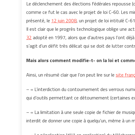
Le déclenchement des élections fédérales repousse (ou 
comme ce fut le cas avec le projet de loi C-60. Les m
présenté, le
12 juin 2008
, un projet de loi intitulé C-61
Il est clair que le progrès technologique oblige une act
32
adopté en 1997, alors que d’autres pays l’ont déjà
s’agit d’un défit très délicat qui se doit de lutter co
Mais alors comment modifie-t- on la loi et comm
Ainsi, un résumé clair que l’on peut lire sur le
site fran
– « L’interdiction du contournement des verrous numé
qui d’outils permettant ce détournement (certaines exc
– « La limitation à une seule copie de fichier de musi
interdit de donner une copie à quelqu’un, même à un m