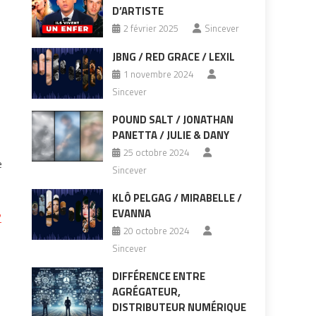
D’ARTISTE
2 février 2025
Sincever
JBNG / RED GRACE / LEXIL
1 novembre 2024
Sincever
POUND SALT / JONATHAN
PANETTA / JULIE & DANY
25 octobre 2024
e
Sincever
KLÔ PELGAG / MIRABELLE /
EVANNA
?
20 octobre 2024
Sincever
DIFFÉRENCE ENTRE
AGRÉGATEUR,
DISTRIBUTEUR NUMÉRIQUE