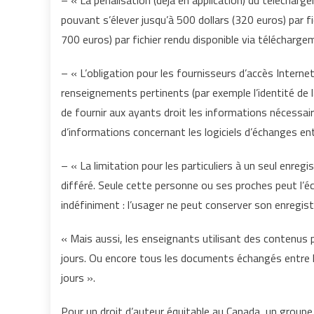
– « La pénalisation (déjà en application) du télécha
pouvant s’élever jusqu’à 500 dollars (320 euros) par f
700 euros) par fichier rendu disponible via télécharg
– « L’obligation pour les fournisseurs d’accès Interne
renseignements pertinents (par exemple l’identité de la
de fournir aux ayants droit les informations nécessai
d’informations concernant les logiciels d’échanges entr
– « La limitation pour les particuliers à un seul enreg
différé. Seule cette personne ou ses proches peut l’écou
indéfiniment : l’usager ne peut conserver son enregis
« Mais aussi, les enseignants utilisant des contenus 
jours. Ou encore tous les documents échangés entre l
jours ».
Pour un droit d’auteur équitable au Canada, un group