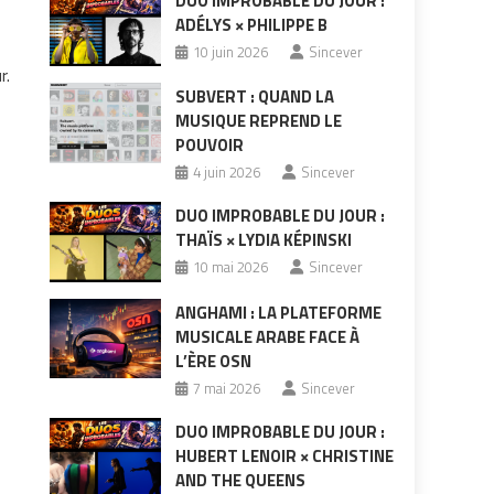
DUO IMPROBABLE DU JOUR :
ADÉLYS × PHILIPPE B
10 juin 2026
Sincever
r.
SUBVERT : QUAND LA
MUSIQUE REPREND LE
POUVOIR
4 juin 2026
Sincever
DUO IMPROBABLE DU JOUR :
THAÏS × LYDIA KÉPINSKI
10 mai 2026
Sincever
ANGHAMI : LA PLATEFORME
MUSICALE ARABE FACE À
L’ÈRE OSN
7 mai 2026
Sincever
DUO IMPROBABLE DU JOUR :
HUBERT LENOIR × CHRISTINE
AND THE QUEENS