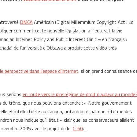
controversé
DMCA
Américain (Digital Millemmium Copyright Act : Loi
expliquer comment cette nouvelle législation affecterait la vie
nadian Internet Policy ans Public Interest Clinic – en français :
 Canada) de l’université d’Ottawa a produit cette vidéo très
e perspective dans l’espace d’Internet
, si on prend connaissance d
ous serions
en route vers le pire régime de droit d’auteur au monde
ours du trône, que nous pouvions entendre : « Notre gouvernement
urelle et intellectuelle au Canada, notamment par une réforme des
dron nous indique qu’il était « clair que les conservateurs allaient
 novembre 2005 avec le projet de loi
C-60
« .