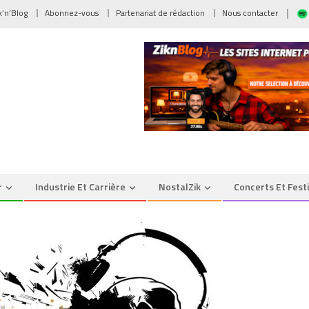
ik’n’Blog
Abonnez-vous
Partenariat de rédaction
Nous contacter
r
Industrie Et Carrière
NostalZik
Concerts Et Fest