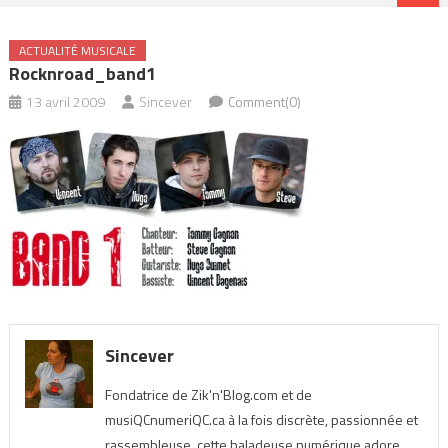
ACTUALITÉ MUSICALE
Rocknroad_band1
13 avril 2009
Sincever
Comment(0)
Sincever
Fondatrice de Zik'n'Blog.com et de
musiQCnumeriQC.ca à la fois discrète, passionnée et
rassembleuse, cette baladeuse numérique adore