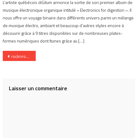
L’artiste québécois diGitum annonce la sortie de son premier album de
musique électronique organique intitulé « Electronics for digestion ». Il
nous offre un voyage binaire dans différents univers parmi un mélange
de musique électro, ambiant et beaucoup d’autres styles encore à
découvrir grâce à 9 titres disponibles sur de nombreuses plates-
formes numériques dont Itunes grâce au […]
Navigation
rocknroad_band1
de
l’article
Laisser un commentaire