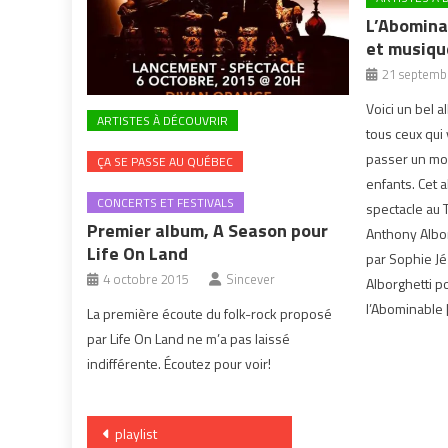
L’Abomina
et musiqu
21 septemb
Voici un bel 
ARTISTES À DÉCOUVRIR
tous ceux qui
passer un mo
ÇA SE PASSE AU QUÉBEC
enfants. Cet a
CONCERTS ET FESTIVALS
spectacle au 
Premier album, A Season pour
Anthony Albor
Life On Land
par Sophie J
4 octobre 2015
Sincever
Alborghetti po
l’Abominable 
La première écoute du folk-rock proposé
par Life On Land ne m’a pas laissé
indifférente. Écoutez pour voir!
Navigation
playlist