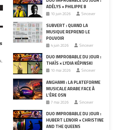
DUO IMPROBABLE DU JOUR :
ADÉLYS × PHILIPPE B
10 juin 2026
Sincever
SUBVERT : QUAND LA
MUSIQUE REPREND LE
POUVOIR
s
4 juin 2026
Sincever
DUO IMPROBABLE DU JOUR :
s,
THAÏS × LYDIA KÉPINSKI
10 mai 2026
Sincever
ANGHAMI : LA PLATEFORME
MUSICALE ARABE FACE À
L’ÈRE OSN
7 mai 2026
Sincever
DUO IMPROBABLE DU JOUR :
HUBERT LENOIR × CHRISTINE
AND THE QUEENS