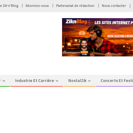
de Zik’n’Blog
Abonnez-vous
Partenariat de rédaction
Nous contacter
r
Industrie Et Carrière
NostalZik
Concerts Et Fest