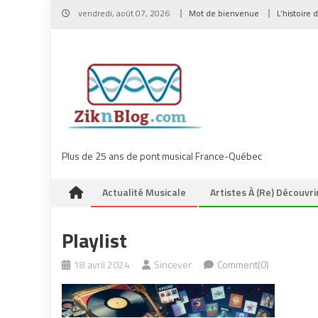
Skip
vendredi, août 07, 2026
Mot de bienvenue
L’histoire 
to
content
Plus de 25 ans de pont musical France-Québec
Actualité Musicale
Artistes À (re) Découvri
Playlist
18 avril 2024
Sincever
Comment(0)