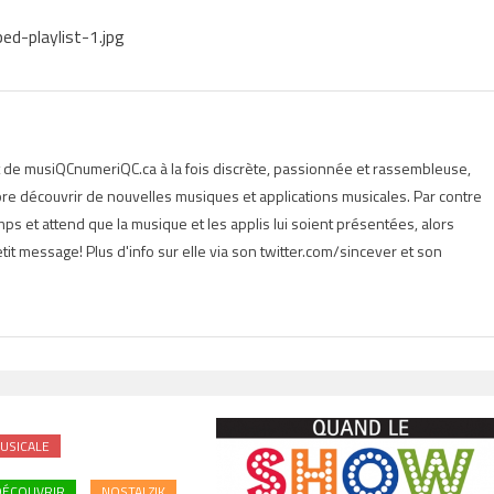
d-playlist-1.jpg
t de musiQCnumeriQC.ca à la fois discrète, passionnée et rassembleuse,
e découvrir de nouvelles musiques et applications musicales. Par contre
s et attend que la musique et les applis lui soient présentées, alors
tit message! Plus d'info sur elle via son twitter.com/sincever et son
USICALE
DÉCOUVRIR
NOSTALZIK