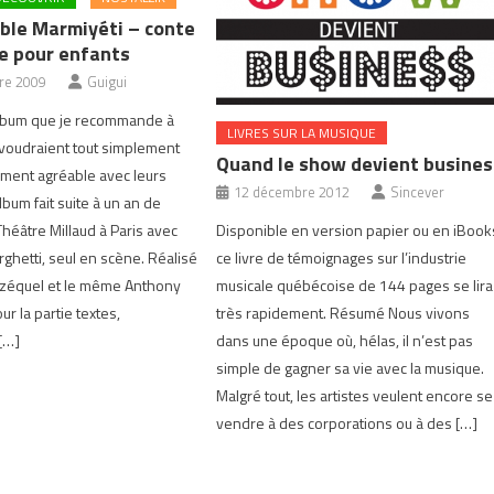
ble Marmiyéti – conte
e pour enfants
re 2009
Guigui
album que je recommande à
LIVRES SUR LA MUSIQUE
 voudraient tout simplement
Quand le show devient busines
ment agréable avec leurs
12 décembre 2012
Sincever
lbum fait suite à un an de
Disponible en version papier ou en iBook
Théâtre Millaud à Paris avec
ce livre de témoignages sur l’industrie
ghetti, seul en scène. Réalisé
musicale québécoise de 144 pages se lira
ézéquel et le même Anthony
très rapidement. Résumé Nous vivons
ur la partie textes,
dans une époque où, hélas, il n’est pas
[…]
simple de gagner sa vie avec la musique.
Malgré tout, les artistes veulent encore se
vendre à des corporations ou à des […]