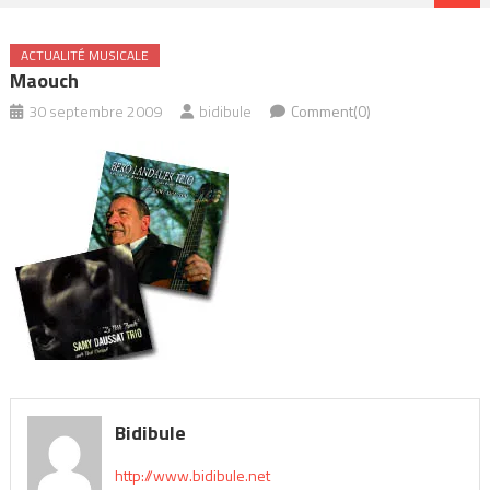
ACTUALITÉ MUSICALE
Maouch
30 septembre 2009
bidibule
Comment(0)
Bidibule
http://www.bidibule.net