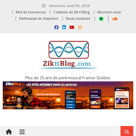
Skip
dimanche, août 09, 2026
to
Mot de bienvenue
L’histoire de Zik’n’Blog
Abonnez-vous
content
Partenariat de rédaction
Nous contacter
Plus de 25 ans de pont musical France-Québec