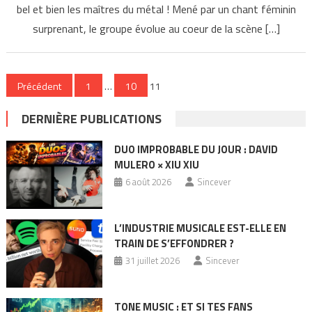
bel et bien les maîtres du métal ! Mené par un chant féminin
surprenant, le groupe évolue au coeur de la scène […]
Pagination
Précédent
1
…
10
11
des
DERNIÈRE PUBLICATIONS
publications
DUO IMPROBABLE DU JOUR : DAVID
MULERO × XIU XIU
6 août 2026
Sincever
L’INDUSTRIE MUSICALE EST-ELLE EN
TRAIN DE S’EFFONDRER ?
31 juillet 2026
Sincever
TONE MUSIC : ET SI TES FANS