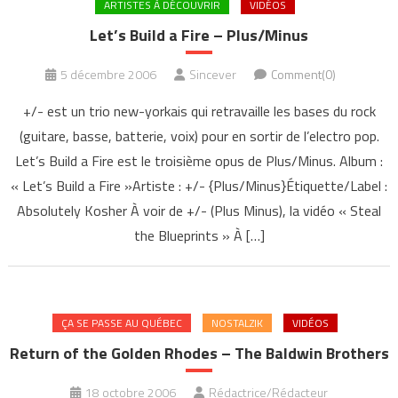
ARTISTES À DÉCOUVRIR
VIDÉOS
Let’s Build a Fire – Plus/Minus
5 décembre 2006
Sincever
Comment(0)
+/- est un trio new-yorkais qui retravaille les bases du rock
(guitare, basse, batterie, voix) pour en sortir de l’electro pop.
Let’s Build a Fire est le troisième opus de Plus/Minus. Album :
« Let’s Build a Fire »Artiste : +/- {Plus/Minus}Étiquette/Label :
Absolutely Kosher À voir de +/- (Plus Minus), la vidéo « Steal
the Blueprints » À […]
ÇA SE PASSE AU QUÉBEC
NOSTALZIK
VIDÉOS
Return of the Golden Rhodes – The Baldwin Brothers
18 octobre 2006
Rédactrice/Rédacteur