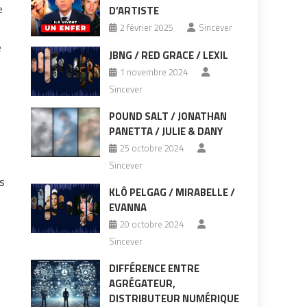
e
D’ARTISTE
2 février 2025
Sincever
e
JBNG / RED GRACE / LEXIL
1 novembre 2024
Sincever
POUND SALT / JONATHAN
PANETTA / JULIE & DANY
25 octobre 2024
Sincever
is
KLÔ PELGAG / MIRABELLE /
EVANNA
20 octobre 2024
Sincever
DIFFÉRENCE ENTRE
AGRÉGATEUR,
DISTRIBUTEUR NUMÉRIQUE