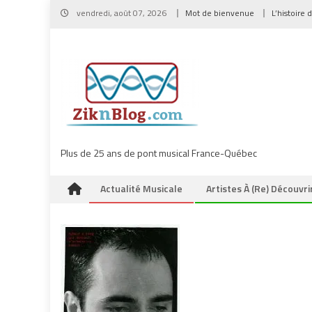
Skip
vendredi, août 07, 2026
Mot de bienvenue
L’histoire 
to
content
Plus de 25 ans de pont musical France-Québec
Actualité Musicale
Artistes À (re) Découvri