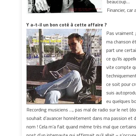
beaucoup…
Financier, car 
Y a-t-il un bon coté à cette affaire ?
Pas vraiment ;
ma chanson éta
part une certa
ce qu’ils appel
vite compte qu
techniquement 
ce soit pour c
suis autoprodu
eu quelques b
Recording musiciens …, pas mal de radio sur le net (do
souhait d’avancer honnêtement dans ma passion et dan
nom ! Cela m’a fait quand même très mal que certains
post d’un internaute qui affirmait qu’il allait « s’occ