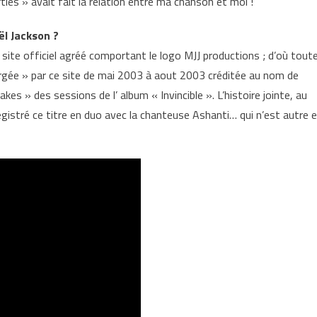
rties » avait fait la relation entre ma chanson et moi !
ël Jackson ?
 site officiel agréé comportant le logo MJJ productions ; d’où tout
ergée » par ce site de mai 2003 à aout 2003 créditée au nom de
 » des sessions de l’ album « Invincible ». L’histoire jointe, au
egistré ce titre en duo avec la chanteuse Ashanti… qui n’est autre 