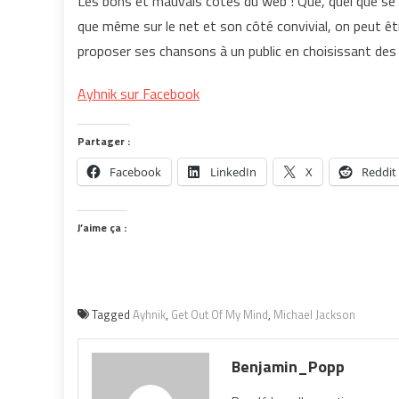
Les bons et mauvais cotés du web ! Que, quel que se so
que même sur le net et son côté convivial, on peut êt
proposer ses chansons à un public en choisissant des 
Ayhnik sur Facebook
Partager :
Facebook
LinkedIn
X
Reddit
J’aime ça :
Tagged
Ayhnik
,
Get Out Of My Mind
,
Michael Jackson
Benjamin_Popp