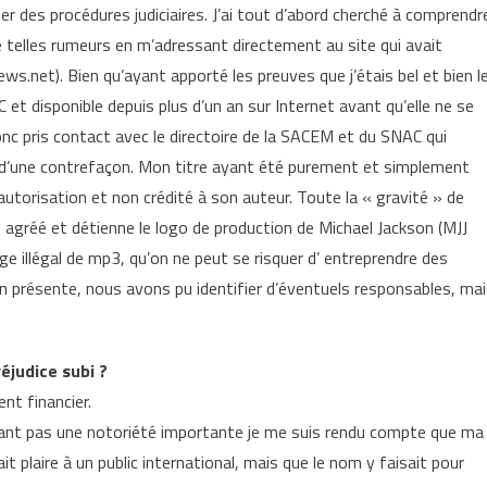
r des procédures judiciaires. J’ai tout d’abord cherché à comprendr
 telles rumeurs en m’adressant directement au site qui avait
ws.net). Bien qu’ayant apporté les preuves que j’étais bel et bien l
 disponible depuis plus d’un an sur Internet avant qu’elle ne se
i donc pris contact avec le directoire de la SACEM et du SNAC qui
 d’une contrefaçon. Mon titre ayant été purement et simplement
 autorisation et non crédité à son auteur. Toute la « gravité » de
t agréé et détienne le logo de production de Michael Jackson (MJJ
ge illégal de mp3, qu’on ne peut se risquer d’ entreprendre des
on présente, nous avons pu identifier d’éventuels responsables, ma
réjudice subi ?
nt financier.
yant pas une notoriété importante je me suis rendu compte que ma
t plaire à un public international, mais que le nom y faisait pour