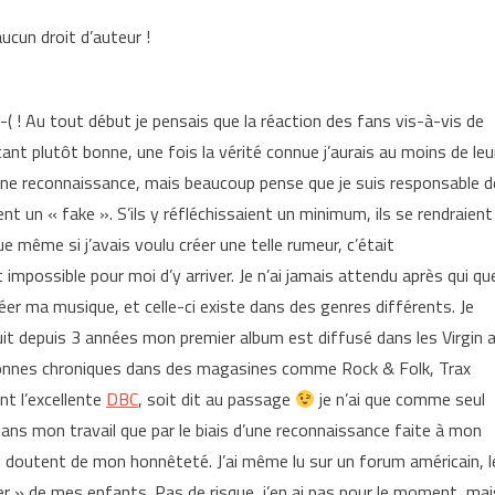
aucun droit d’auteur !
-( ! Au tout début je pensais que la réaction des fans vis-à-vis de
nt plutôt bonne, une fois la vérité connue j’aurais au moins de leu
ine reconnaissance, mais beaucoup pense que je suis responsable d
lent un « fake ». S’ils y réfléchissaient un minimum, ils se rendraient
e même si j’avais voulu créer une telle rumeur, c’était
impossible pour moi d’y arriver. Je n’ai jamais attendu après qui qu
réer ma musique, et celle-ci existe dans des genres différents. Je
it depuis 3 années mon premier album est diffusé dans les Virgin 
onnes chroniques dans des magasines comme Rock & Folk, Trax
nt l’excellente
DBC
, soit dit au passage
je n’ai que comme seul
s mon travail que par le biais d’une reconnaissance faite à mon
 doutent de mon honnêteté. J’ai même lu sur un forum américain, l
uper » de mes enfants. Pas de risque, j’en ai pas pour le moment, mai