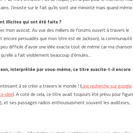
ains. J’insiste sur le fait qu’ils sont une minorité mais quand mêm
illicites qui ont été faits ?
c mon avocat. Au vue des milliers de forums ouvert à travers le
ont encore persuadés que mon titre est de Jackson), la communauté
n peu difficile d’avoir une idée exacte tout de même car ma chanson
et qu’elle a fait visiblement beaucoup d’émules…
nson, interprétée par vous-même, ce titre suscite-t-il encore
tinuent à se créer a travers le monde ! (
Une recherche sur google
e idée
). A coté de cela, ce titre avait toujours été prévu pour figur
 et ses passages radios enthousiasment souvent les auditeurs,