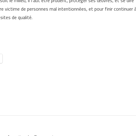
it le milieu, il faut être prudent, protéger ses œuvres, et se dire
re victime de personnes mal intentionnées, et pour finir continuer 
sites de qualité.