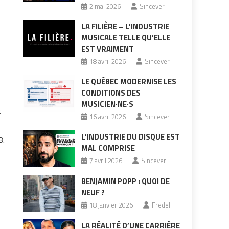
2 mai 2026
Sincever
LA FILIÈRE – L’INDUSTRIE
MUSICALE TELLE QU’ELLE
EST VRAIMENT
18 avril 2026
Sincever
LE QUÉBEC MODERNISE LES
CONDITIONS DES
MUSICIEN·NE·S
t
16 avril 2026
Sincever
L’INDUSTRIE DU DISQUE EST
B.
MAL COMPRISE
7 avril 2026
Sincever
BENJAMIN POPP : QUOI DE
NEUF ?
18 janvier 2026
Fredel
LA RÉALITÉ D’UNE CARRIÈRE