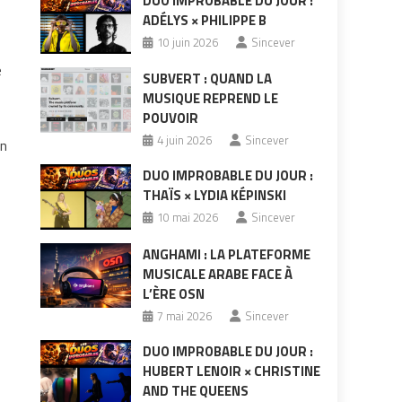
DUO IMPROBABLE DU JOUR :
ADÉLYS × PHILIPPE B
10 juin 2026
Sincever
e
SUBVERT : QUAND LA
MUSIQUE REPREND LE
POUVOIR
4 juin 2026
Sincever
en
DUO IMPROBABLE DU JOUR :
THAÏS × LYDIA KÉPINSKI
10 mai 2026
Sincever
ANGHAMI : LA PLATEFORME
MUSICALE ARABE FACE À
L’ÈRE OSN
7 mai 2026
Sincever
DUO IMPROBABLE DU JOUR :
HUBERT LENOIR × CHRISTINE
AND THE QUEENS