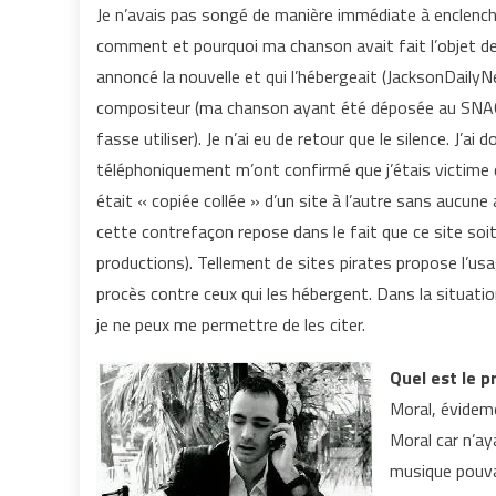
Je n’avais pas songé de manière immédiate à enclenche
comment et pourquoi ma chanson avait fait l’objet de
annoncé la nouvelle et qui l’hébergeait (JacksonDailyNe
compositeur (ma chanson ayant été déposée au SNAC et
fasse utiliser). Je n’ai eu de retour que le silence. J’a
téléphoniquement m’ont confirmé que j’étais victime
était « copiée collée » d’un site à l’autre sans aucune
cette contrefaçon repose dans le fait que ce site soi
productions). Tellement de sites pirates propose l’usa
procès contre ceux qui les hébergent. Dans la situati
je ne peux me permettre de les citer.
Quel est le p
Moral, évideme
Moral car n’a
musique pouvai