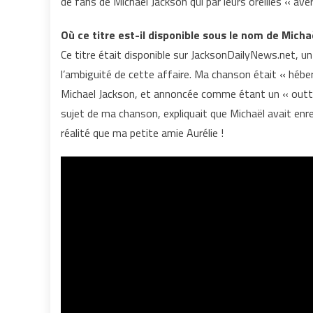
de fans de Michael Jackson qui par leurs oreilles « ave
Où ce titre est-il disponible sous le nom de Micha
Ce titre était disponible sur JacksonDailyNews.net, un
l’ambiguité de cette affaire. Ma chanson était « héb
Michael Jackson, et annoncée comme étant un « outtakes
sujet de ma chanson, expliquait que Michaël avait enr
réalité que ma petite amie Aurélie !