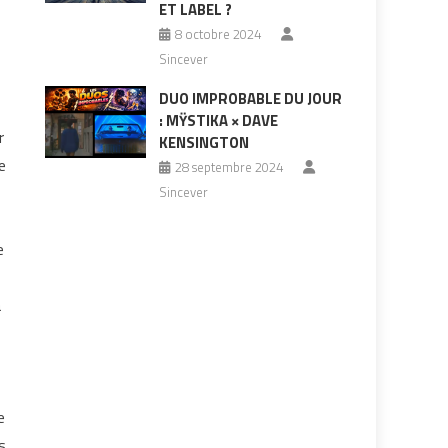
ET LABEL ?
8 octobre 2024
Sincever
DUO IMPROBABLE DU JOUR
: MŸSTIKA × DAVE
r
KENSINGTON
e
28 septembre 2024
Sincever
e
a
e
s