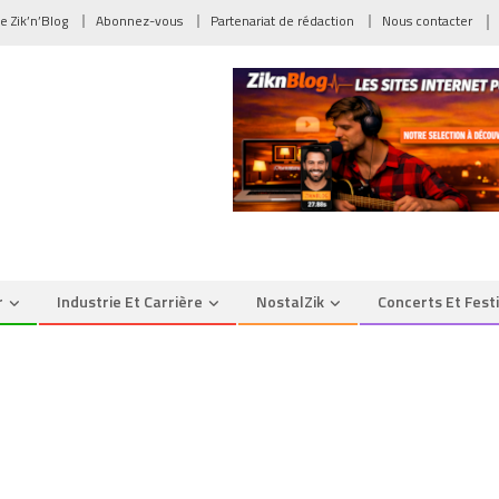
de Zik’n’Blog
Abonnez-vous
Partenariat de rédaction
Nous contacter
r
Industrie Et Carrière
NostalZik
Concerts Et Fest