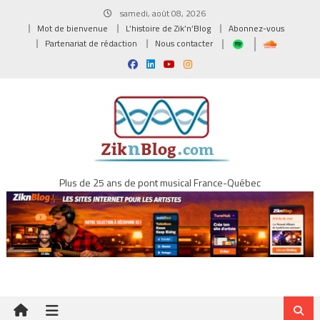
Skip
samedi, août 08, 2026
to
Mot de bienvenue
L’histoire de Zik’n’Blog
Abonnez-vous
content
Partenariat de rédaction
Nous contacter
Plus de 25 ans de pont musical France-Québec