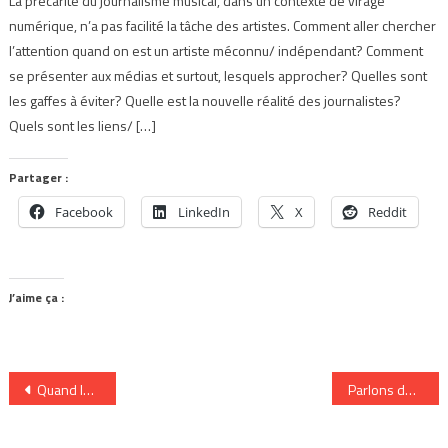
La précarité du journalisme musical, dans un contexte de virage
numérique, n’a pas facilité la tâche des artistes. Comment aller chercher
l’attention quand on est un artiste méconnu/ indépendant? Comment
se présenter aux médias et surtout, lesquels approcher? Quelles sont
les gaffes à éviter? Quelle est la nouvelle réalité des journalistes?
Quels sont les liens/ […]
Partager :
Facebook
LinkedIn
X
Reddit
J’aime ça :
Navigation
Quand le show devient business
Parlons de socio-financement avec ceux qui s’en servent
de