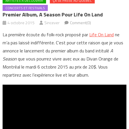
ARTISTES À DÉCOUVRIR
ÇA SE PASSE AU QUÉBEC
CONCERTS ET FESTIVALS
Premier Album, A Season Pour Life On Land
4 octobre 2015
Sincever
Comment(0)
La première écoute du folk-rock proposé par
Life On Land
ne
m’a pas laissé indifférente. C’est pour cette raison que je vous
annonce le lancement du premier album du band intitulé
A
Season
que vous pourrez vivre avec eux au Divan Orange de
Montréal le mardi 6 octobre 2015 au prix de 20$. Vous
repartirez avec l’expérience live et leur album.