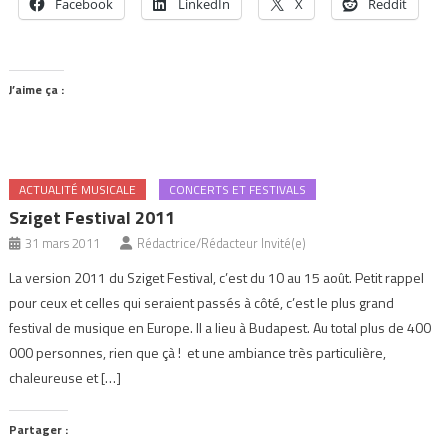
Facebook
LinkedIn
X
Reddit
J’aime ça :
ACTUALITÉ MUSICALE
CONCERTS ET FESTIVALS
Sziget Festival 2011
31 mars 2011
Rédactrice/Rédacteur Invité(e)
La version 2011 du Sziget Festival, c’est du 10 au 15 août. Petit rappel
pour ceux et celles qui seraient passés à côté, c’est le plus grand
festival de musique en Europe. Il a lieu à Budapest. Au total plus de 400
000 personnes, rien que çà ! et une ambiance très particulière,
chaleureuse et […]
Partager :