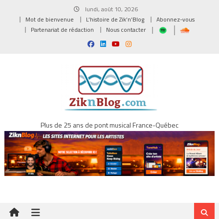
Skip
lundi, août 10, 2026
to
Mot de bienvenue
L’histoire de Zik’n’Blog
Abonnez-vous
content
Partenariat de rédaction
Nous contacter
Plus de 25 ans de pont musical France-Québec