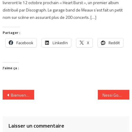
livreront le 12 octobre prochain « Heart Burst », un premier album
distribué par Discograph. Le garage band de Meaux s’est fait un petit
nom sur scène en assurant plus de 200 concerts. […]
Partager :
Facebook
LinkedIn
X
Reddit
J’aime ça :
Navigation
Bienvenue aux alternatifs
Nessi Gomes / IRIS / Parka & Velvet
de
l’article
Laisser un commentaire