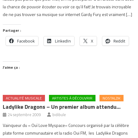
la chance de pouvoir écouter ou voir ce qu’il fait! Je trouvais incroyable
de ne pas trouver sa musique sur internet Gardy Fury est vraiment […]
Partager :
Facebook
LinkedIn
X
Reddit
J’aime ça :
ACTUALITÉ MUSICALE
ARTISTES À DÉCOUVRIR
NOSTALZIK
Ladylike Dragons – Un premier album attendu…
24 septembre 2009
bidibule
Vainqueur du « Ouï Love Myspace» Concours organisé par la célèbre
plate forme communautaire et la radio Oui FM, les Ladylike Dragons