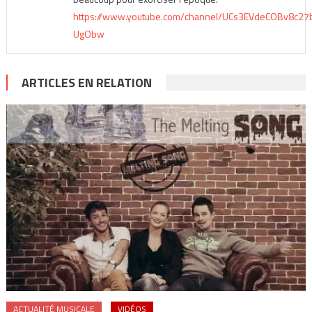
https://www.youtube.com/channel/UCs3EVdeCOBv8c27
UgObw
ARTICLES EN RELATION
ACTUALITÉ MUSICALE
VIDÉOS