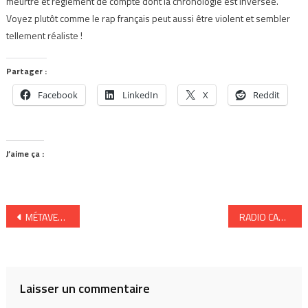
meurtre et règlement de compte dont la chronologie est inversée.
Voyez plutôt comme le rap français peut aussi être violent et sembler
tellement réaliste !
Partager :
Facebook
LinkedIn
X
Reddit
J’aime ça :
Navigation
MÉTAVERS : Les concerts du futur!
RADIO CAROLINE, l’apogée de la piraterie radiophonique ? | TANGERINE
de
l’article
Laisser un commentaire