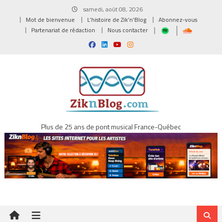
Skip
samedi, août 08, 2026
to
Mot de bienvenue
L’histoire de Zik’n’Blog
Abonnez-vous
content
Partenariat de rédaction
Nous contacter
Plus de 25 ans de pont musical France-Québec