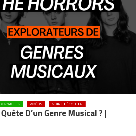
TOURNABLES
VIDÉOS
VOIR ET ÉCOUTER
uête D’un Genre Musical ? |