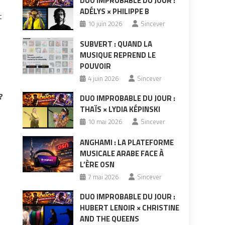
DUO IMPROBABLE DU JOUR :
ADÉLYS × PHILIPPE B
t
10 juin 2026
Sincever
SUBVERT : QUAND LA
MUSIQUE REPREND LE
POUVOIR
4 juin 2026
Sincever
?
DUO IMPROBABLE DU JOUR :
THAÏS × LYDIA KÉPINSKI
10 mai 2026
Sincever
ANGHAMI : LA PLATEFORME
MUSICALE ARABE FACE À
L’ÈRE OSN
7 mai 2026
Sincever
DUO IMPROBABLE DU JOUR :
HUBERT LENOIR × CHRISTINE
AND THE QUEENS