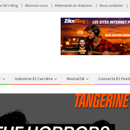
de Zik’n’Blog
Abonnez-vous
Partenariat de rédaction
Nous contacter
r
Industrie Et Carrière
NostalZik
Concerts Et Fest