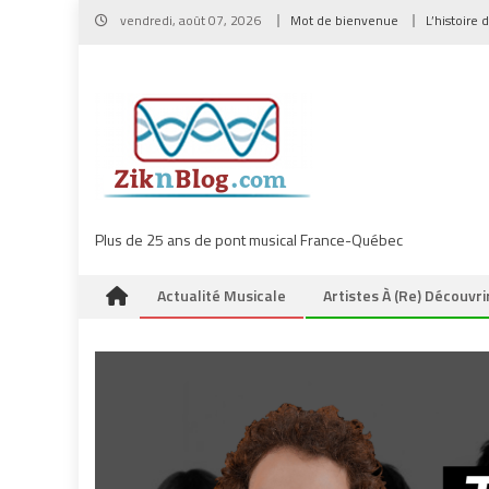
Skip
vendredi, août 07, 2026
Mot de bienvenue
L’histoire 
to
content
Plus de 25 ans de pont musical France-Québec
Actualité Musicale
Artistes À (re) Découvri