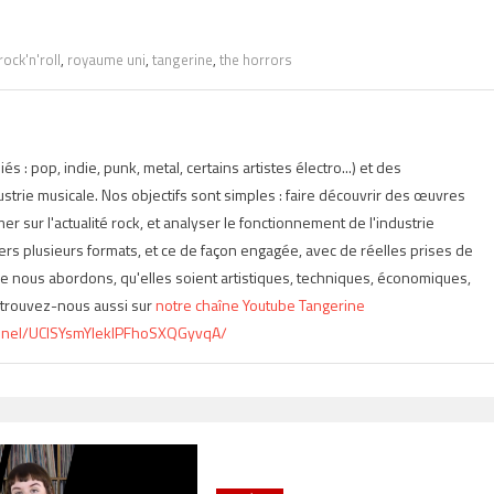
rock'n'roll
,
royaume uni
,
tangerine
,
the horrors
iés : pop, indie, punk, metal, certains artistes électro...) et des
strie musicale. Nos objectifs sont simples : faire découvrir des œuvres
mer sur l'actualité rock, et analyser le fonctionnement de l'industrie
vers plusieurs formats, et ce de façon engagée, avec de réelles prises de
ue nous abordons, qu'elles soient artistiques, techniques, économiques,
Retrouvez-nous aussi sur
notre chaîne Youtube Tangerine
nnel/UClSYsmYlekIPFhoSXQGyvqA/