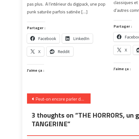
classiques et
pas plus. A l’intérieur du digipack, une pop
d’autres com
punk saturée parfois satinée […]
Partager :
Partager :
Facebo
Facebook
LinkedIn
X
X
Reddit
J’aime ça :
J’aime ça :
Navigation
Peut-on encore parler de genre musical ? | TANGERINE
de
3 thoughts on “
THE HORRORS, un gro
l’article
TANGERINE
”