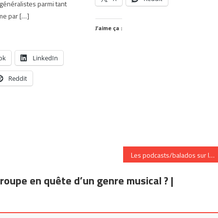
 généralistes parmi tant
me par […]
J’aime ça :
ok
LinkedIn
Reddit
Les podcasts/balados sur l’industrie musicale
upe en quête d’un genre musical ? |