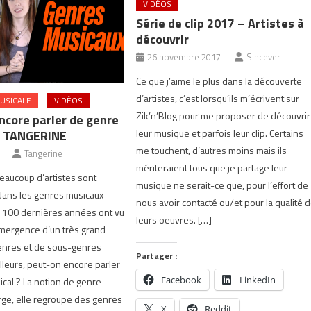
VIDÉOS
Série de clip 2017 – Artistes à
découvrir
26 novembre 2017
Sincever
Ce que j’aime le plus dans la découverte
d’artistes, c’est lorsqu’ils m’écrivent sur
USICALE
VIDÉOS
Zik’n’Blog pour me proposer de découvrir
ncore parler de genre
leur musique et parfois leur clip. Certains
 | TANGERINE
me touchent, d’autres moins mais ils
Tangerine
mériteraient tous que je partage leur
beaucoup d’artistes sont
musique ne serait-ce que, pour l’effort de
dans les genres musicaux
nous avoir contacté ou/et pour la qualité 
s 100 dernières années ont vu
leurs oeuvres. […]
émergence d’un très grand
nres et de sous-genres
Partager :
illeurs, peut-on encore parler
Facebook
LinkedIn
cal ? La notion de genre
arge, elle regroupe des genres
X
Reddit