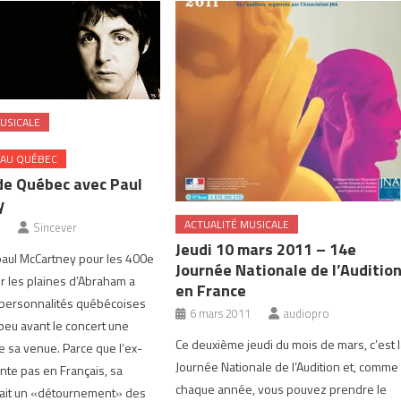
USICALE
 AU QUÉBEC
de Québec avec Paul
y
ACTUALITÉ MUSICALE
Sincever
Jeudi 10 mars 2011 – 14e
paul McCartney pour les 400e
Journée Nationale de l’Auditio
 les plaines d’Abraham a
en France
personnalités québécoises
6 mars 2011
audiopro
 peu avant le concert une
Ce deuxième jeudi du mois de mars, c’est 
re sa venue. Parce que l’ex-
Journée Nationale de l’Audition et, comme
nte pas en Français, sa
chaque année, vous pouvez prendre le
ait un «détournement» des