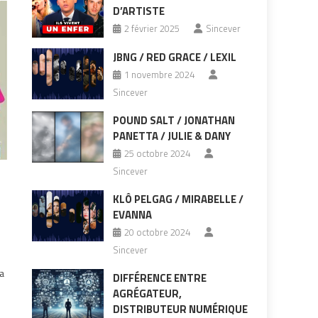
D’ARTISTE
2 février 2025
Sincever
JBNG / RED GRACE / LEXIL
1 novembre 2024
Sincever
POUND SALT / JONATHAN
PANETTA / JULIE & DANY
25 octobre 2024
Sincever
KLÔ PELGAG / MIRABELLE /
n
EVANNA
20 octobre 2024
Sincever
la
DIFFÉRENCE ENTRE
AGRÉGATEUR,
DISTRIBUTEUR NUMÉRIQUE