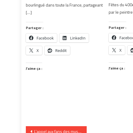
Fêtes du 400
bourlingué dans toute la France, partageant
par le peintre
[…]
Partager :
Partager :
Facebo
Facebook
LinkedIn
X
X
Reddit
J’aime ça :
J’aime ça :
Navigation
L’appel aux fans des musiciens des Colocs