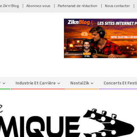
de Zik’n’Blog
Abonnez-vous
Partenariat de rédaction
Nous contacter
r
Industrie Et Carrière
NostalZik
Concerts Et Fest