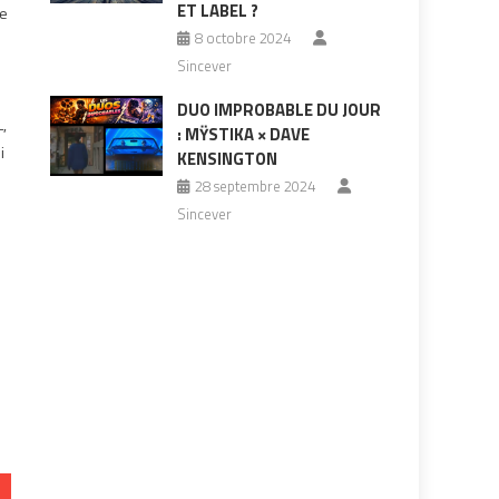
ET LABEL ?
re
8 octobre 2024
Sincever
DUO IMPROBABLE DU JOUR
,
: MŸSTIKA × DAVE
i
KENSINGTON
28 septembre 2024
Sincever