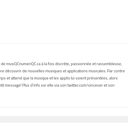
t de musiQCnumeriQC.ca à la fois discrète, passionnée et rassembleuse,
e découvrir de nouvelles musiques et applications musicales. Par contre
s et attend que la musique et les applis lui soient présentées, alors
tit message! Plus d'info sur elle via son twitter.com/sincever et son