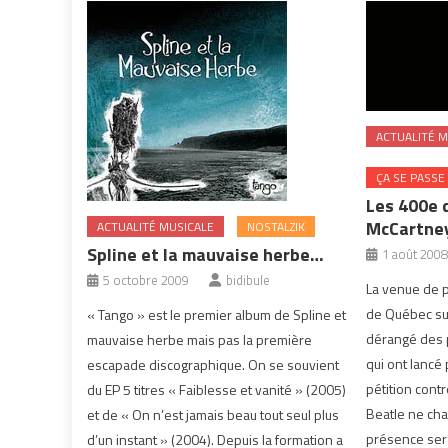
ACTUALITÉ M
ÇA SE PASSE
Les 400e 
McCartne
ACTUALITÉ MUSICALE
NOSTALZIK
Spline et la mauvaise herbe…
1 août 2008
5 octobre 2009
bidibule
La venue de 
de Québec sur
« Tango » est le premier album de Spline et
dérangé des 
mauvaise herbe mais pas la première
qui ont lancé
escapade discographique. On se souvient
pétition cont
du EP 5 titres « Faiblesse et vanité » (2005)
Beatle ne cha
et de « On n’est jamais beau tout seul plus
présence ser
d’un instant » (2004). Depuis la formation a