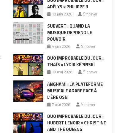
DUO IMPROBABLE DU JOUR :
ADÉLYS × PHILIPPE B
10 juin 2026
Sincever
SUBVERT : QUAND LA
MUSIQUE REPREND LE
POUVOIR
4 juin 2026
Sincever
t
DUO IMPROBABLE DU JOUR :
THAÏS × LYDIA KÉPINSKI
10 mai 2026
Sincever
ANGHAMI : LA PLATEFORME
MUSICALE ARABE FACE À
L’ÈRE OSN
7 mai 2026
Sincever
DUO IMPROBABLE DU JOUR :
HUBERT LENOIR × CHRISTINE
AND THE QUEENS