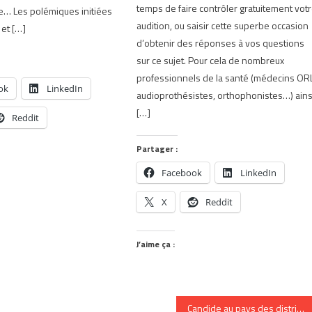
temps de faire contrôler gratuitement vot
e… Les polémiques initiées
audition, ou saisir cette superbe occasion
 et […]
d’obtenir des réponses à vos questions
sur ce sujet. Pour cela de nombreux
professionnels de la santé (médecins ORL
ok
LinkedIn
audioprothésistes, orthophonistes…) ains
[…]
Reddit
Partager :
Facebook
LinkedIn
X
Reddit
J’aime ça :
Candide au pays des distributeurs digitaux