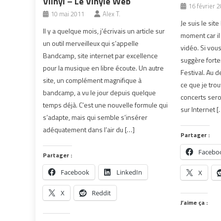
Viinyl – Le Vinyle Web
16 février 
10 mai 2011
Alex T.
Je suis le si
Il y a quelque mois, j’écrivais un article sur
moment car il
un outil merveilleux qui s’appelle
vidéo. Si vous
Bandcamp, site internet par excellence
suggère forte
pour la musique en libre écoute. Un autre
Festival. Au 
site, un complément magnifique à
ce que je trou
bandcamp, a vu le jour depuis quelque
concerts seron
temps déjà. C’est une nouvelle formule qui
sur Internet [
s’adapte, mais qui semble s’insérer
adéquatement dans l’air du […]
Partager :
Facebo
Partager :
Facebook
LinkedIn
X
X
Reddit
J’aime ça :