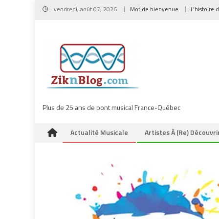
Skip
vendredi, août 07, 2026
Mot de bienvenue
L’histoire 
to
content
Plus de 25 ans de pont musical France-Québec
Actualité Musicale
Artistes À (re) Découvri