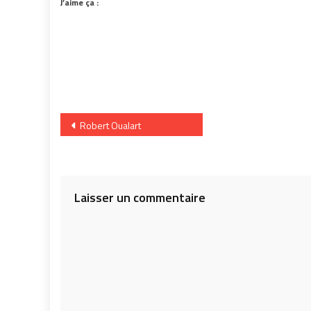
J’aime ça :
Navigation
Robert Oualart
de
l’article
Laisser un commentaire