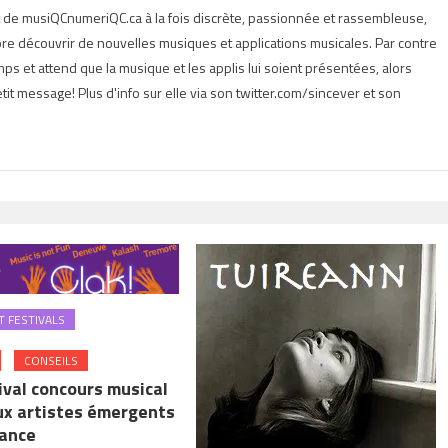
t de musiQCnumeriQC.ca à la fois discrète, passionnée et rassembleuse,
e découvrir de nouvelles musiques et applications musicales. Par contre
s et attend que la musique et les applis lui soient présentées, alors
tit message! Plus d'info sur elle via son twitter.com/sincever et son
 FESTIVALS
CONSEILS
ival concours musical
ux artistes émergents
rance