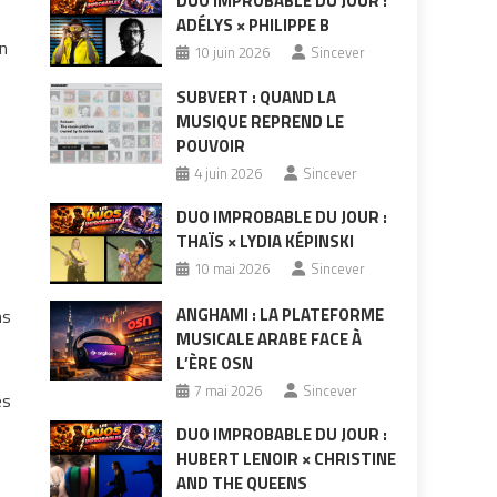
DUO IMPROBABLE DU JOUR :
ADÉLYS × PHILIPPE B
n
10 juin 2026
Sincever
SUBVERT : QUAND LA
MUSIQUE REPREND LE
POUVOIR
4 juin 2026
Sincever
DUO IMPROBABLE DU JOUR :
THAÏS × LYDIA KÉPINSKI
10 mai 2026
Sincever
ANGHAMI : LA PLATEFORME
ns
MUSICALE ARABE FACE À
L’ÈRE OSN
7 mai 2026
Sincever
es
DUO IMPROBABLE DU JOUR :
HUBERT LENOIR × CHRISTINE
AND THE QUEENS