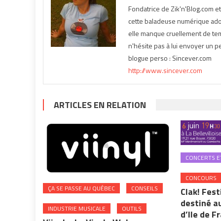
Fondatrice de Zik'n'Blog.com e
cette baladeuse numérique ador
elle manque cruellement de temp
n'hésite pas à lui envoyer un pe
blogue perso : Sincever.com
http://www.sincever.com
ARTICLES EN RELATION
CONCERTS ET
CONCOURS
ÇA SE PASSE AU QUÉBEC
CONSEILS
Clak! Fest
destiné a
INDUSTRIE MUSICALE
OUTILS
d’Ile de F