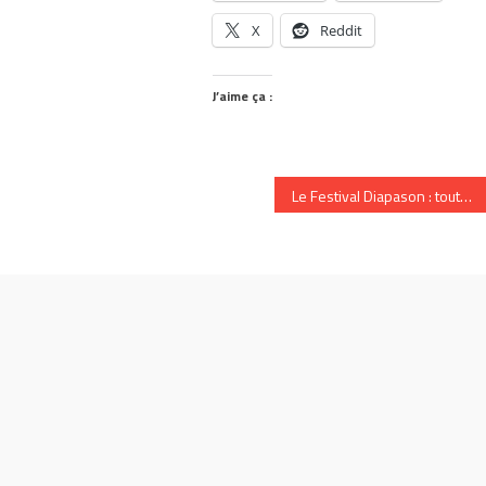
X
Reddit
J’aime ça :
Le Festival Diapason : toute une première expérience dans le milieu culturel