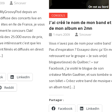
2009
Sincever
te MyGroovyPod depuis un
CONSEILS
 diffuse des concerts live en
J’ai créé le nom de mon band et
 êtes en Ile de France, je vous
de mon album en 2mn
ment le concours Clak!
1 mars 2009
Sincever
delà des 25.000 euros de prix,
ve intéressant c’est que les
Vous n’avez pas de nom pour votre band 
t filmés et diffusés en direct
Pas d’inspiration ? Essayez donc ça ! En 
…]
retrouvant sur le groupe « Je suis un(e)
blogueur(euse) du Québec ! » sur
Facebook, j’ai visité le blogue de son
créateur Martin Gauthier, et suis tombée s
ok
LinkedIn
son billet « Créez votre band de musique 
un album tout […]
Reddit
Partager :
Facebook
LinkedIn