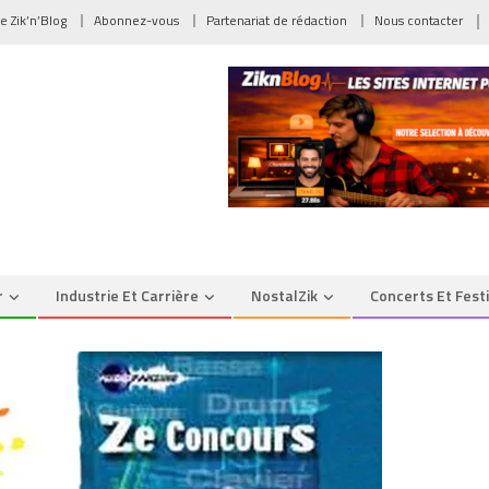
de Zik’n’Blog
Abonnez-vous
Partenariat de rédaction
Nous contacter
r
Industrie Et Carrière
NostalZik
Concerts Et Fest