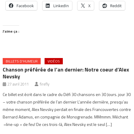
Facebook
LinkedIn
X
Reddit
J’aime ça :
BILLETS D'HUMEUR
VIDÉOS
Chanson préférée de l’an dernier: Notre coeur d’Alex
Nevsky
27 avril 2011
firefly
Ce billet est écrit dans le cadre du Défi 30 chansons en 30 Jours. jour 30
– votre chanson préférée de l’an dernier L’année dernière, presqu’au
même moment, Alex Nevsky perdait en finale des Francouvertes contre
Bernard Adamus, en compagnie de Monogrenade. MMmmm. Méchant
»line-up » de feu! De ces trois-là, Alex Nevsky est le seul […]