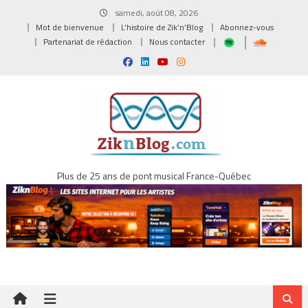
Skip
samedi, août 08, 2026
to
Mot de bienvenue
L’histoire de Zik’n’Blog
Abonnez-vous
content
Partenariat de rédaction
Nous contacter
Plus de 25 ans de pont musical France-Québec