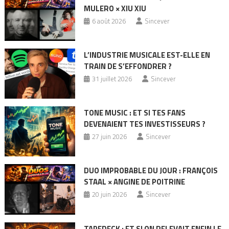
MULERO × XIU XIU
6 août 2026
Sincever
L’INDUSTRIE MUSICALE EST-ELLE EN
TRAIN DE S’EFFONDRER ?
31 juillet 2026
Sincever
TONE MUSIC : ET SI TES FANS
DEVENAIENT TES INVESTISSEURS ?
27 juin 2026
Sincever
DUO IMPROBABLE DU JOUR : FRANÇOIS
STAAL × ANGINE DE POITRINE
20 juin 2026
Sincever
TAPEDECK : ET SI ON RELEVAIT ENFIN LE