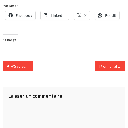
Partager :
Facebook
LinkedIn
X
Reddit
J’aime ça :
Navigation
H’Sao au festival Nuits d’Afrique
Premier album, A Season pour Life On Land
de
l’article
Laisser un commentaire