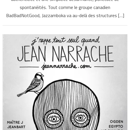
spontanéités. Tout comme le groupe canadien
BadBadNotGood, Jazzamboka va au-delà des structures […]