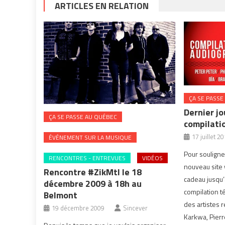
ARTICLES EN RELATION
ÇA SE PASSE
Dernier jo
ÇA SE PASSE AU QUÉBEC
compilati
17 juillet 2
ÉVÉNEMENT SUR LA MUSIQUE
Pour souligne
RENCONTRES - ENTREVUES
VIDÉOS
nouveau site
Rencontre #ZikMtl le 18
cadeau jusqu’
décembre 2009 à 18h au
compilation t
Belmont
des artistes r
19 décembre 2009
Sincever
Karkwa, Pierre