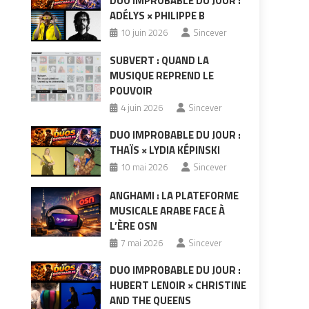
DUO IMPROBABLE DU JOUR :
ADÉLYS × PHILIPPE B
10 juin 2026
Sincever
SUBVERT : QUAND LA
MUSIQUE REPREND LE
POUVOIR
4 juin 2026
Sincever
DUO IMPROBABLE DU JOUR :
THAÏS × LYDIA KÉPINSKI
10 mai 2026
Sincever
ANGHAMI : LA PLATEFORME
MUSICALE ARABE FACE À
L’ÈRE OSN
7 mai 2026
Sincever
DUO IMPROBABLE DU JOUR :
HUBERT LENOIR × CHRISTINE
AND THE QUEENS