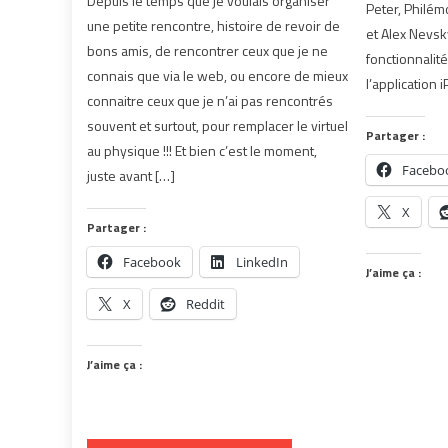
Depuis le temps que je voulais organiser
Peter, Philém
une petite rencontre, histoire de revoir de
et Alex Nevsk
bons amis, de rencontrer ceux que je ne
fonctionnalit
connais que via le web, ou encore de mieux
l’application
connaitre ceux que je n’ai pas rencontrés
souvent et surtout, pour remplacer le virtuel
Partager :
au physique !!! Et bien c’est le moment,
Facebo
juste avant […]
X
Partager :
Facebook
LinkedIn
J’aime ça :
X
Reddit
J’aime ça :