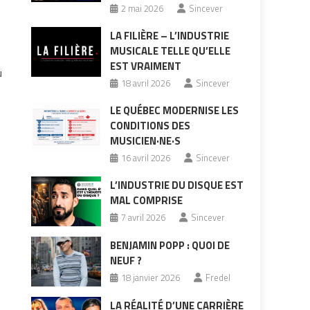
2 mai 2026
Sincever
LA FILIÈRE – L’INDUSTRIE
MUSICALE TELLE QU’ELLE
EST VRAIMENT
u
18 avril 2026
Sincever
LE QUÉBEC MODERNISE LES
e
CONDITIONS DES
MUSICIEN·NE·S
16 avril 2026
Sincever
L’INDUSTRIE DU DISQUE EST
MAL COMPRISE
7 avril 2026
Sincever
BENJAMIN POPP : QUOI DE
NEUF ?
18 janvier 2026
Fredel
LA RÉALITÉ D’UNE CARRIÈRE