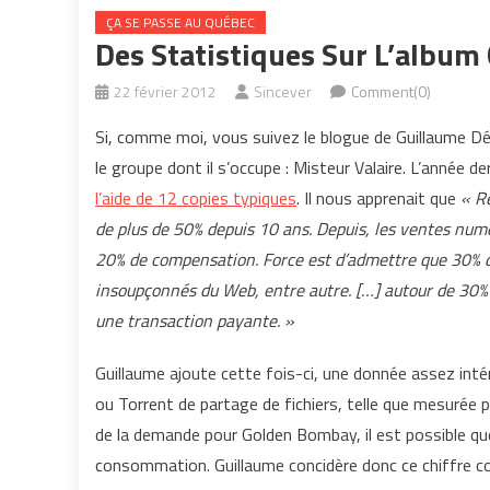
ÇA SE PASSE AU QUÉBEC
Des Statistiques Sur L’album
22 février 2012
Sincever
Comment(0)
Si, comme moi, vous suivez le blogue de Guillaume Déz
le groupe dont il s’occupe : Misteur Valaire. L’année de
l’aide de 12 copies typiques
. Il nous apprenait que
« R
de plus de 50% depuis 10 ans. Depuis, les ventes numé
20% de compensation. Force est d’admettre que 30% de
insoupçonnés du Web, entre autre. […] autour de 30
une transaction payante. »
Guillaume ajoute cette fois-ci, une donnée assez inté
ou Torrent de partage de fichiers, telle que mesurée 
de la demande pour Golden Bombay, il est possible que
consommation. Guillaume concidère donc ce chiffre 