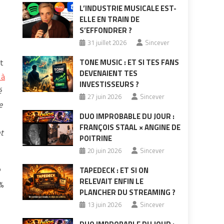
L’INDUSTRIE MUSICALE EST-
ELLE EN TRAIN DE
S’EFFONDRER ?
31 juillet 2026
Sincever
nt
TONE MUSIC : ET SI TES FANS
DEVENAIENT TES
 à
INVESTISSEURS ?
é
27 juin 2026
Sincever
e
DUO IMPROBABLE DU JOUR :
FRANÇOIS STAAL × ANGINE DE
t
POITRINE
20 juin 2026
Sincever
P
TAPEDECK : ET SI ON
RELEVAIT ENFIN LE
5%
PLANCHER DU STREAMING ?
13 juin 2026
Sincever