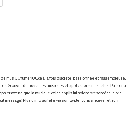
t de musiQCnumeriQC.ca à la fois discrète, passionnée et rassembleuse,
e découvrir de nouvelles musiques et applications musicales. Par contre
s et attend que la musique et les applis lui soient présentées, alors
tit message! Plus d'info sur elle via son twitter.com/sincever et son