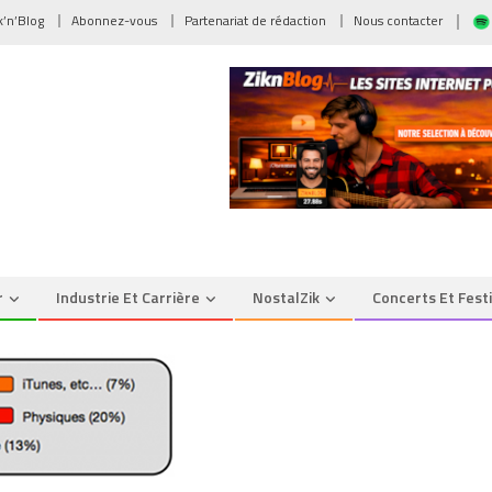
ik’n’Blog
Abonnez-vous
Partenariat de rédaction
Nous contacter
r
Industrie Et Carrière
NostalZik
Concerts Et Fest