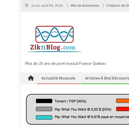
Skip
jeudi, août 06, 2026
Mot de bienvenue
L’histoire de Z
to
content
Plus de 25 ans de pont musical France-Québec
Actualité Musicale
Artistes À (re) Découvri