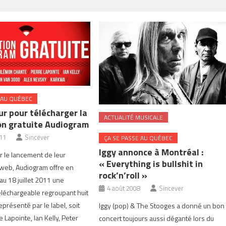
 AU QUÉBEC
ur pour télécharger la
ACTUALITÉ MUSICALE
on gratuite Audiogram
011
Sincever
ÇA SE PASSE AU QUÉBEC
Iggy annonce à Montréal :
r le lancement de leur
« Everything is bullshit in
 web, Audiogram offre en
rock’n’roll »
au 18 juillet 2011 une
4 août 2008
Sincever
éléchargeable regroupant huit
eprésenté par le label, soit
Iggy (pop) & The Stooges a donné un bon
 Lapointe, Ian Kelly, Peter
concert toujours aussi déganté lors du