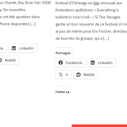
on Chante, Bïa, Bran Van 3000
festival d’Osheaga où Iggy envoyait aux
y. De nouvelles
festivaliers québécois « Everything is
és ont été ajoutées dans
bullshit in rock’n’roll » ! Si The Stooges
 iPhone disponible […]
garde un bon souvenir de ce festival, il n’
ai pas de même pour Eric Fischer, directeu
de tournée du groupe, qui a […]
ok
LinkedIn
Partager :
Reddit
Facebook
LinkedIn
X
Reddit
J’aime ça :