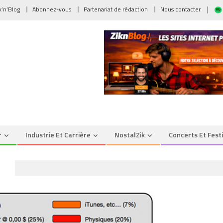
ik’n’Blog
Abonnez-vous
Partenariat de rédaction
Nous contacter
r
Industrie Et Carrière
NostalZik
Concerts Et Fest