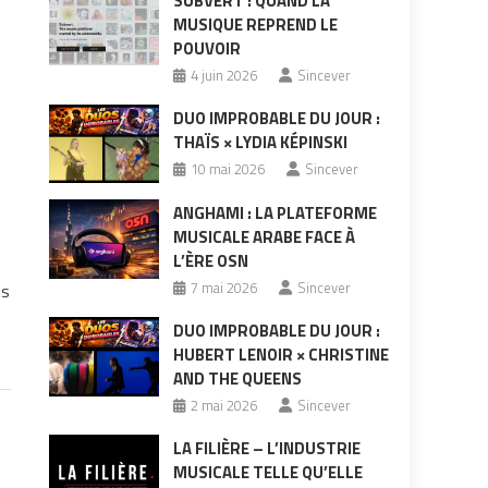
SUBVERT : QUAND LA
MUSIQUE REPREND LE
POUVOIR
4 juin 2026
Sincever
DUO IMPROBABLE DU JOUR :
THAÏS × LYDIA KÉPINSKI
10 mai 2026
Sincever
ANGHAMI : LA PLATEFORME
MUSICALE ARABE FACE À
L’ÈRE OSN
7 mai 2026
Sincever
is
DUO IMPROBABLE DU JOUR :
HUBERT LENOIR × CHRISTINE
AND THE QUEENS
2 mai 2026
Sincever
LA FILIÈRE – L’INDUSTRIE
MUSICALE TELLE QU’ELLE