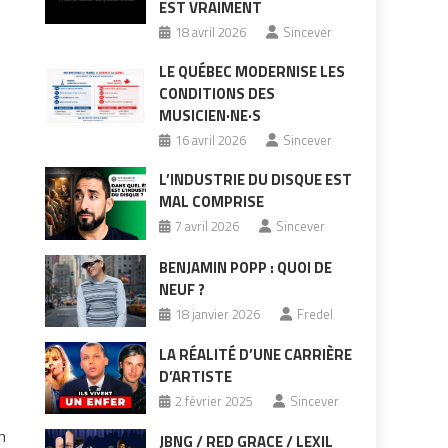
EST VRAIMENT
18 avril 2026
Sincever
LE QUÉBEC MODERNISE LES
CONDITIONS DES
MUSICIEN·NE·S
16 avril 2026
Sincever
L’INDUSTRIE DU DISQUE EST
MAL COMPRISE
7 avril 2026
Sincever
BENJAMIN POPP : QUOI DE
NEUF ?
18 janvier 2026
Fredel
LA RÉALITÉ D’UNE CARRIÈRE
D’ARTISTE
2 février 2025
Sincever
n
JBNG / RED GRACE / LEXIL