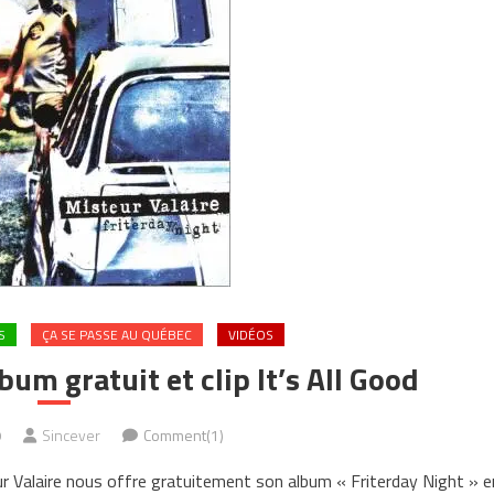
S
ÇA SE PASSE AU QUÉBEC
VIDÉOS
bum gratuit et clip It’s All Good
9
Sincever
Comment(1)
r Valaire nous offre gratuitement son album « Friterday Night » e