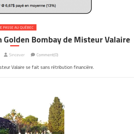
SE PASSE AU QUÉBEC
um Golden Bombay de Misteur Valaire
Sincever
Comment(0)
ur Valaire se fait sans rétribution financière.