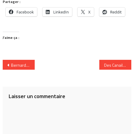
Partager :
Facebook
LinkedIn
X
Reddit
J’aime ça :
Navigation
Bernard Adamus dans les brumes des Francofolies
Des Canailles au tabasco svp
de
l’article
Laisser un commentaire