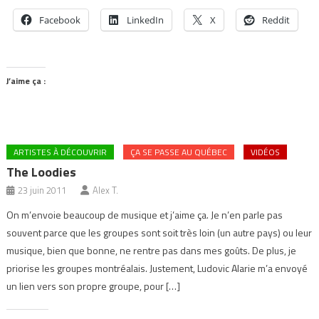
Facebook
LinkedIn
X
Reddit
J’aime ça :
ARTISTES À DÉCOUVRIR
ÇA SE PASSE AU QUÉBEC
VIDÉOS
The Loodies
23 juin 2011
Alex T.
On m’envoie beaucoup de musique et j’aime ça. Je n’en parle pas
souvent parce que les groupes sont soit très loin (un autre pays) ou leur
musique, bien que bonne, ne rentre pas dans mes goûts. De plus, je
priorise les groupes montréalais. Justement, Ludovic Alarie m’a envoyé
un lien vers son propre groupe, pour […]