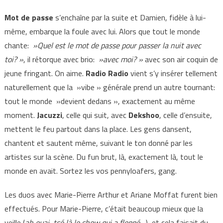
Mot de passe
s’enchaîne par la suite et Damien, fidèle à lui-
même, embarque la foule avec lui. Alors que tout le monde
chante:
»Quel est le mot de passe pour passer la nuit avec
toi? »
, il rétorque avec brio:
»avec moi? »
avec son air coquin de
jeune fringant. On aime.
Radio Radio
vient s’y insérer tellement
naturellement que la »vibe » générale prend un autre tournant:
tout le monde »devient dedans », exactement au même
moment.
Jacuzzi
, celle qui suit, avec
Dekshoo
, celle d’ensuite,
mettent le feu partout dans la place. Les gens dansent,
chantent et sautent même, suivant le ton donné par les
artistes sur la scène. Du fun brut, là, exactement là, tout le
monde en avait. Sortez les vos pennyloafers, gang.
Les duos avec Marie-Pierre Arthur et Ariane Moffat furent bien
effectués. Pour Marie-Pierre, c’était beaucoup mieux que la
veille (
ah ouai, tsé là le show qui a floppé…
), et cela faisait du