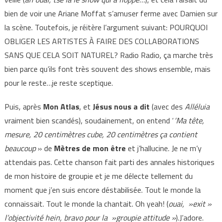
bien de voir une Ariane Moffat s’amuser ferme avec Damien sur
la scène. Toutefois, je réitère l’argument suivant: POURQUOI
OBLIGER LES ARTISTES À FAIRE DES COLLABORATIONS
SANS QUE CELA SOIT NATUREL? Radio Radio, ça marche très
bien parce qu’ils font très souvent des shows ensemble, mais
pour le reste…je reste sceptique.
Puis, après
Mon Atlas
, et
Jésus nous a dit
(avec des
Alléluia
vraiment bien scandés), soudainement, on entend ‘
‘Ma tête,
mesure, 20 centimètres cube, 20 centimètres ça contient
beaucoup
» de
Mètres de mon être
et j’hallucine. Je ne m’y
attendais pas. Cette chanson fait parti des annales historiques
de mon histoire de groupie et je me délecte tellement du
moment que j’en suis encore déstabilisée. Tout le monde la
connaissait. Tout le monde la chantait. Oh yeah! (
ouai, »exit »
l’objectivité hein, bravo pour la »groupie attitude »
).J’adore.