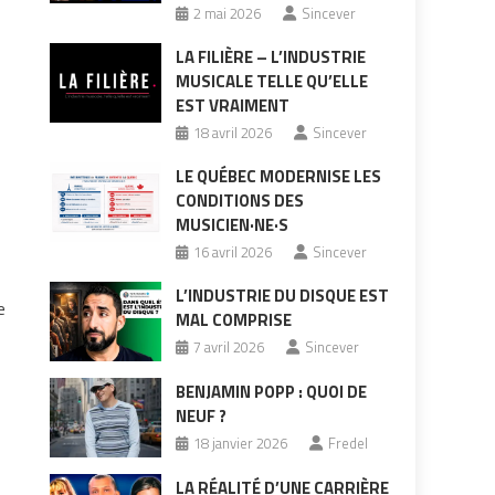
2 mai 2026
Sincever
LA FILIÈRE – L’INDUSTRIE
MUSICALE TELLE QU’ELLE
EST VRAIMENT
18 avril 2026
Sincever
LE QUÉBEC MODERNISE LES
CONDITIONS DES
MUSICIEN·NE·S
16 avril 2026
Sincever
L’INDUSTRIE DU DISQUE EST
e
MAL COMPRISE
7 avril 2026
Sincever
BENJAMIN POPP : QUOI DE
NEUF ?
18 janvier 2026
Fredel
LA RÉALITÉ D’UNE CARRIÈRE