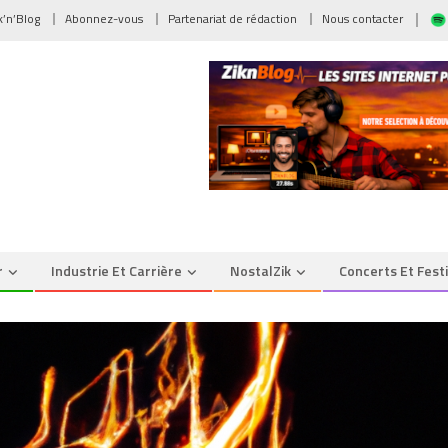
ik’n’Blog
Abonnez-vous
Partenariat de rédaction
Nous contacter
r
Industrie Et Carrière
NostalZik
Concerts Et Fest