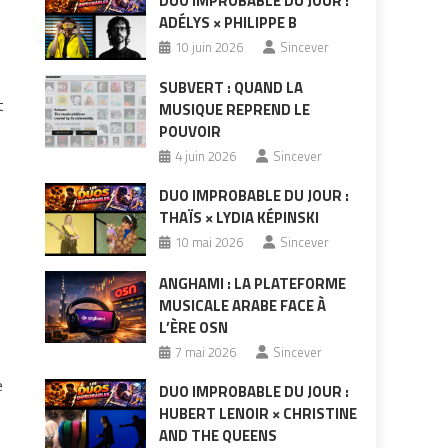
DUO IMPROBABLE DU JOUR :
ADÉLYS × PHILIPPE B
10 juin 2026
Sincever
SUBVERT : QUAND LA
t
MUSIQUE REPREND LE
POUVOIR
4 juin 2026
Sincever
DUO IMPROBABLE DU JOUR :
THAÏS × LYDIA KÉPINSKI
10 mai 2026
Sincever
ANGHAMI : LA PLATEFORME
MUSICALE ARABE FACE À
L’ÈRE OSN
7 mai 2026
Sincever
e
DUO IMPROBABLE DU JOUR :
HUBERT LENOIR × CHRISTINE
AND THE QUEENS