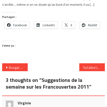
s’arrête… même si on se doute qu’au bout d’un moment, il va […]
Partager :
Facebook
LinkedIn
X
Reddit
J’aime ça :
Navigation
Boogat – ou l’art d’être polyvalent
SoCalled (et ses amis)
de
3 thoughts on “
Suggestions de la
l’article
semaine sur les Francouvertes 2011
”
Virginie