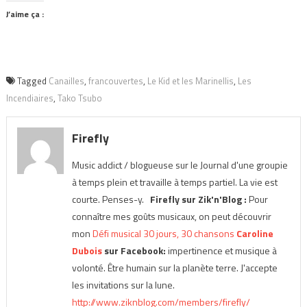
J’aime ça :
Tagged
Canailles
,
francouvertes
,
Le Kid et les Marinellis
,
Les
Incendiaires
,
Tako Tsubo
Firefly
Music addict / blogueuse sur le Journal d'une groupie
à temps plein et travaille à temps partiel. La vie est
courte. Penses-y.
Firefly sur Zik'n'Blog :
Pour
connaître mes goûts musicaux, on peut découvrir
mon
Défi musical 30 jours, 30 chansons
Caroline
Dubois
sur Facebook:
impertinence et musique à
volonté. Être humain sur la planète terre. J'accepte
les invitations sur la lune.
http://www.ziknblog.com/members/firefly/