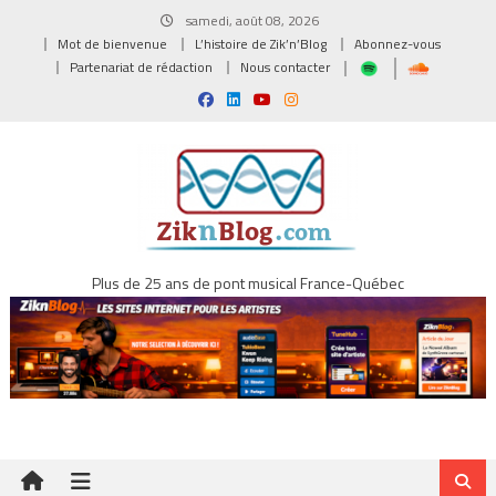
Skip
samedi, août 08, 2026
to
Mot de bienvenue
L’histoire de Zik’n’Blog
Abonnez-vous
content
Partenariat de rédaction
Nous contacter
Plus de 25 ans de pont musical France-Québec