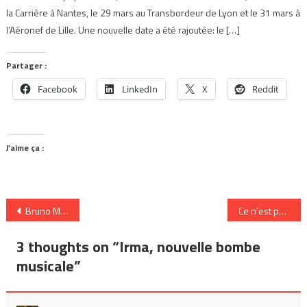
la Carrière à Nantes, le 29 mars au Transbordeur de Lyon et le 31 mars à
l’Aéronef de Lille. Une nouvelle date a été rajoutée: le […]
Partager :
Facebook
LinkedIn
X
Reddit
J’aime ça :
Navigation
Bruno Mars à l’Olympia
Ce n’est pas parce que l’on est amateur de musiques extrêmes que l’on n’a rien entre les oreilles !
de
3 thoughts on “
Irma, nouvelle bombe
l’article
musicale
”