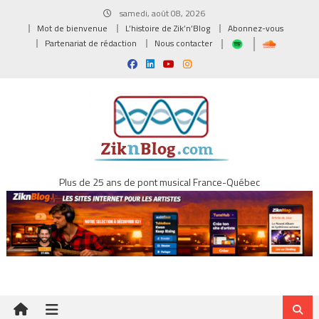
Skip
samedi, août 08, 2026
to
Mot de bienvenue
L’histoire de Zik’n’Blog
Abonnez-vous
content
Partenariat de rédaction
Nous contacter
Plus de 25 ans de pont musical France-Québec