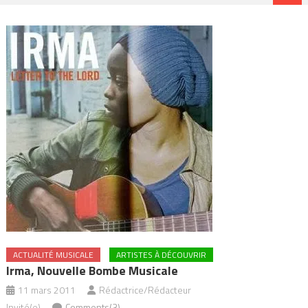
ACTUALITÉ MUSICALE
ARTISTES À DÉCOUVRIR
Irma, Nouvelle Bombe Musicale
11 mars 2011
Rédactrice/Rédacteur
Invité(e)
Comments(3)