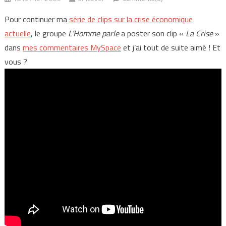
Pour continuer ma
série de clips sur la crise économique
actuelle
, le groupe
L’Homme parle
a poster son clip «
La Crise
»
dans
mes commentaires MySpace
et j’ai tout de suite aimé ! Et
vous ?