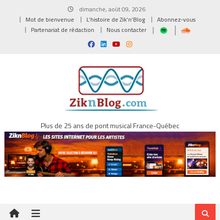
Skip
dimanche, août 09, 2026
to
Mot de bienvenue
L’histoire de Zik’n’Blog
Abonnez-vous
content
Partenariat de rédaction
Nous contacter
Plus de 25 ans de pont musical France-Québec