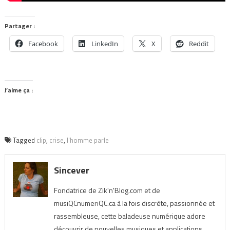
Partager :
Facebook
LinkedIn
X
Reddit
J’aime ça :
Tagged
clip
,
crise
,
l'homme parle
Sincever
Fondatrice de Zik'n'Blog.com et de
musiQCnumeriQC.ca à la fois discrète, passionnée et
rassembleuse, cette baladeuse numérique adore
découvrir de nouvelles musiques et applications