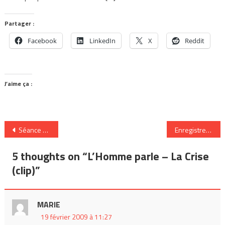
Partager :
Facebook
LinkedIn
X
Reddit
J’aime ça :
Navigation
Séance d’information gratuite sur les bourses et subventions en arts multidisciplinaires
Enregistrement gratuit au Studio CME de Montréal
de
5 thoughts on “
L’Homme parle – La Crise
l’article
(clip)
”
MARIE
19 février 2009 à 11:27