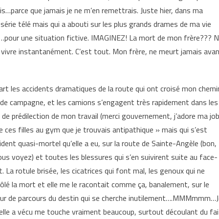
ais…parce que jamais je ne m’en remettrais. Juste hier, dans ma
série télé mais qui a abouti sur les plus grands drames de ma vie
urer…pour une situation fictive. IMAGINEZ! La mort de mon frère??? 
e vivre instantanément. C’est tout. Mon frère, ne meurt jamais ava
 part les accidents dramatiques de la route qui ont croisé mon chemi
s de campagne, et les camions s’engagent très rapidement dans les
 de prédilection de mon travail (merci gouvernement, j’adore ma job
e ces filles au gym que je trouvais antipathique » mais qui s’est
dent quasi-mortel qu’elle a eu, sur la route de Sainte-Angèle (bon,
us voyez) et toutes les blessures qui s’en suivirent suite au face-
. La rotule brisée, les cicatrices qui font mal, les genoux qui ne
ôlé la mort et elle me le racontait comme ça, banalement, sur le
erreur de parcours du destin qui se cherche inutilement….MMMmmm…
 qu’elle a vécu me touche vraiment beaucoup, surtout découlant du fai