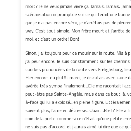
mort? Je ne veux jamais vivre ça. Jamais. Jamais. Jam
scénarisation impromptue sur ce qui ferait une bonne 
que je n’ai pas encore vécu, je n’arrêtais pas de ple
way. C’est tout simple. Mon frère meurt et j’arrête d
moi, et c’est un ordre! Bon!
Sinon, j’ai toujours peur de mourir sur la route. Mis à
j’ai peur encore. Je suis constamment sur les chemin
courbes prononcées de la route vers Frelighsburg, lieu
Hier encore, ou plutôt mardi, je discutais avec »une d
avérée très sympa finalement…Elle me racontait l’acci
peut-être pas Sainte-Angèle, mais dans ce bout là, vo
à-face qui lui a explosé…en pleine figure. Littéralement
suivent plus, l’âme en détresse…Ouain…Bref? Elle a fr
coin de la porte comme si ce n’était qu’une petite 
ne suis pas d’accord, et j’aurais aimé lui dire que ce