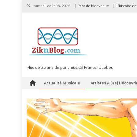
Skip
samedi, août 08, 2026
Mot de bienvenue
L’histoire de
to
content
Plus de 25 ans de pont musical France-Québec
Actualité Musicale
Artistes À (re) Découvri