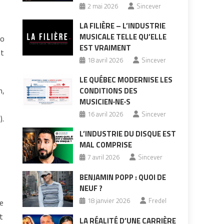
2 mai 2026
Sincever
LA FILIÈRE – L’INDUSTRIE
MUSICALE TELLE QU’ELLE
No
EST VRAIMENT
nt
18 avril 2026
Sincever
LE QUÉBEC MODERNISE LES
n,
CONDITIONS DES
MUSICIEN·NE·S
16 avril 2026
Sincever
).
L’INDUSTRIE DU DISQUE EST
MAL COMPRISE
7 avril 2026
Sincever
BENJAMIN POPP : QUOI DE
NEUF ?
18 janvier 2026
Fredel
Je
t
LA RÉALITÉ D’UNE CARRIÈRE