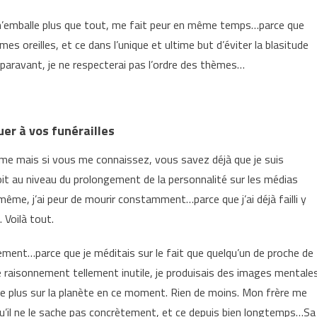
l m’emballe plus que tout, me fait peur en même temps…parce que
s oreilles, et ce dans l’unique et ultime but d’éviter la blasitude
paravant, je ne respecterai pas l’ordre des thèmes…
er à vos funérailles
ème mais si vous me connaissez, vous savez déjà que je suis
t au niveau du prolongement de la personnalité sur les médias
même, j’ai peur de mourir constamment…parce que j’ai déjà failli y
 Voilà tout.
èrement…parce que je méditais sur le fait que quelqu’un de proche de
ce raisonnement tellement inutile, je produisais des images mentale
 le plus sur la planète en ce moment. Rien de moins. Mon frère me
u’il ne le sache pas concrètement, et ce depuis bien longtemps…Sa