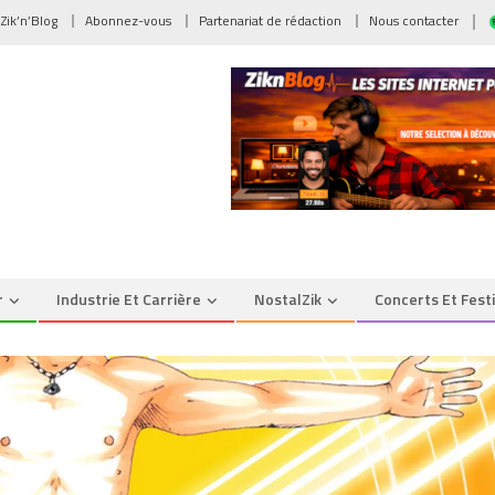
 Zik’n’Blog
Abonnez-vous
Partenariat de rédaction
Nous contacter
r
Industrie Et Carrière
NostalZik
Concerts Et Fest