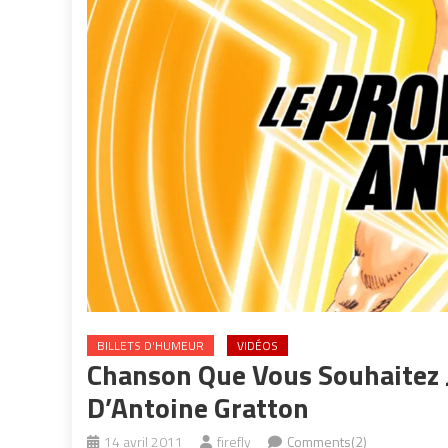
BILLETS D'HUMEUR
VIDÉOS
Chanson Que Vous Souhaitez J
D’Antoine Gratton
14 avril 2011
firefly
Comments(2)