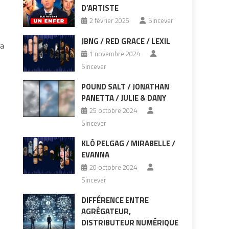
D’ARTISTE
2 février 2025
Sincever
JBNG / RED GRACE / LEXIL
La
1 novembre 2024
Sincever
POUND SALT / JONATHAN
PANETTA / JULIE & DANY
25 octobre 2024
Sincever
KLÔ PELGAG / MIRABELLE /
EVANNA
20 octobre 2024
Sincever
DIFFÉRENCE ENTRE
AGRÉGATEUR,
DISTRIBUTEUR NUMÉRIQUE