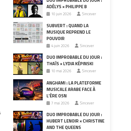
DUO IMPROBABLE DU JOUR :
ADÉLYS × PHILIPPE B
10 juin 2026
Sincever
SUBVERT : QUAND LA
MUSIQUE REPREND LE
POUVOIR
4 juin 2026
Sincever
DUO IMPROBABLE DU JOUR :
THAÏS × LYDIA KÉPINSKI
10 mai 2026
Sincever
ANGHAMI : LA PLATEFORME
MUSICALE ARABE FACE À
L’ÈRE OSN
7 mai 2026
Sincever
s
DUO IMPROBABLE DU JOUR :
HUBERT LENOIR × CHRISTINE
AND THE QUEENS