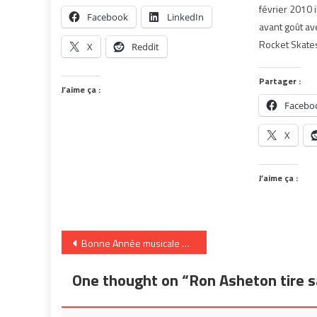
février 2010 
Facebook
LinkedIn
avant goût ave
Rocket Skates
X
Reddit
Partager :
J’aime ça :
Facebo
X
J’aime ça :
Navigation
Bonne Année musicale 2009
de
One thought on “
Ron Asheton tire 
l’article