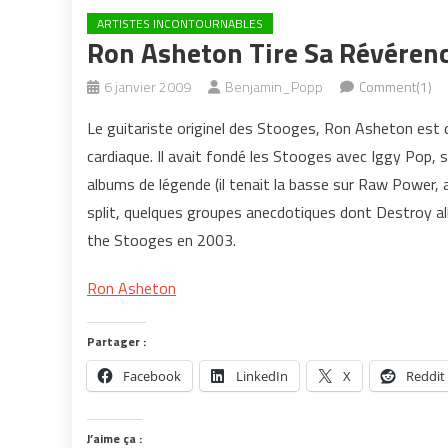
ARTISTES INCONTOURNABLES
Ron Asheton Tire Sa Révéren
6 janvier 2009
Benjamin_Popp
Comment(1)
Le guitariste originel des Stooges, Ron Asheton est 
cardiaque. Il avait fondé les Stooges avec Iggy Pop, 
albums de légende (il tenait la basse sur Raw Power, 
split, quelques groupes anecdotiques dont Destroy al
the Stooges en 2003.
Ron Asheton
Partager :
Facebook
LinkedIn
X
Reddit
J’aime ça :