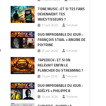
TONE MUSIC : ET SI TES FANS
DEVENAIENT TES
INVESTISSEURS ?
27 juin 2026
Sincever
DUO IMPROBABLE DU JOUR :
FRANÇOIS STAAL × ANGINE DE
POITRINE
d
20 juin 2026
Sincever
TAPEDECK : ET SI ON
RELEVAIT ENFIN LE
PLANCHER DU STREAMING ?
13 juin 2026
Sincever
DUO IMPROBABLE DU JOUR :
ADÉLYS × PHILIPPE B
10 juin 2026
Sincever