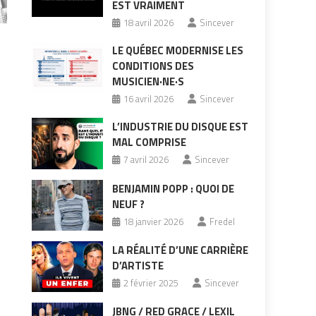
EST VRAIMENT
18 avril 2026
Sincever
LE QUÉBEC MODERNISE LES
CONDITIONS DES
MUSICIEN·NE·S
16 avril 2026
Sincever
L’INDUSTRIE DU DISQUE EST
MAL COMPRISE
7 avril 2026
Sincever
BENJAMIN POPP : QUOI DE
NEUF ?
18 janvier 2026
Fredel
LA RÉALITÉ D’UNE CARRIÈRE
D’ARTISTE
2 février 2025
Sincever
JBNG / RED GRACE / LEXIL