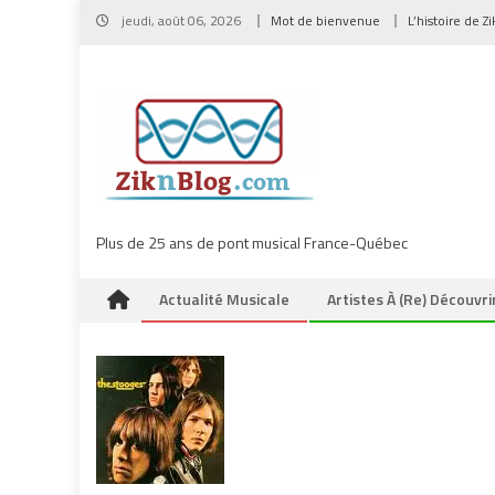
Skip
jeudi, août 06, 2026
Mot de bienvenue
L’histoire de Z
to
content
Plus de 25 ans de pont musical France-Québec
Actualité Musicale
Artistes À (re) Découvri