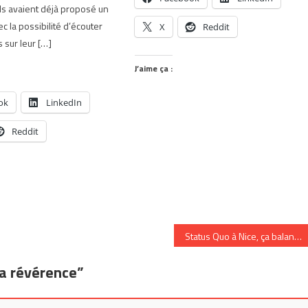
ils avaient déjà proposé un
c la possibilité d’écouter
X
Reddit
 sur leur […]
J’aime ça :
ok
LinkedIn
Reddit
Status Quo à Nice, ça balance!
sa révérence
”