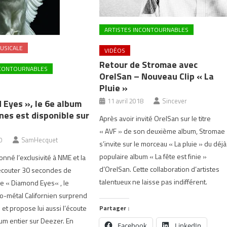
ARTISTES INCONTOURNABLES
USICALE
VIDÉOS
Retour de Stromae avec
NCONTOURNABLES
OrelSan – Nouveau Clip « La
Pluie »
11 avril 2018
Sincever
 Eyes », le 6e album
nes est disponible sur
Après avoir invité OrelSan sur le titre
« AVF » de son deuxième album, Stromae
0
SamHecquet
s’invite sur le morceau « La pluie » du déjà
populaire album « La fête est finie »
nné l’exclusivité à NME et la
d’OrelSan. Cette collaboration d’artistes
’écouter 30 secondes de
talentueux ne laisse pas indifférent.
de « Diamond Eyes« , le
o-métal Californien surprend
 et propose lui aussi l’écoute
Partager :
bum entier sur Deezer. En
Facebook
LinkedIn