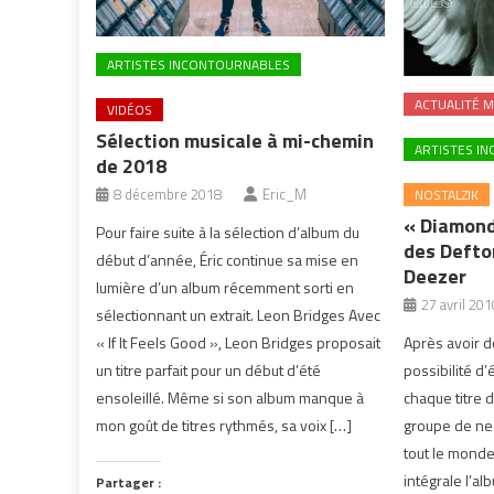
ARTISTES INCONTOURNABLES
ACTUALITÉ M
VIDÉOS
Sélection musicale à mi-chemin
ARTISTES I
de 2018
8 décembre 2018
Eric_M
NOSTALZIK
« Diamond
Pour faire suite à la sélection d’album du
des Defto
début d’année, Éric continue sa mise en
Deezer
lumière d’un album récemment sorti en
27 avril 201
sélectionnant un extrait. Leon Bridges Avec
« If It Feels Good », Leon Bridges proposait
Après avoir do
un titre parfait pour un début d’été
possibilité d
ensoleillé. Même si son album manque à
chaque titre 
mon goût de titres rythmés, sa voix […]
groupe de ne
tout le monde
intégrale l’al
Partager :