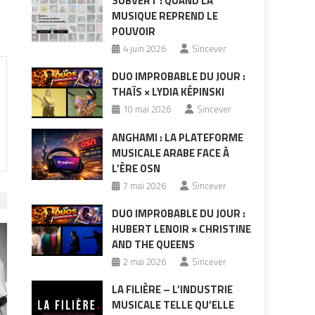
SUBVERT : QUAND LA
MUSIQUE REPREND LE
POUVOIR
4 juin 2026
Sincever
DUO IMPROBABLE DU JOUR :
THAÏS × LYDIA KÉPINSKI
10 mai 2026
Sincever
ANGHAMI : LA PLATEFORME
MUSICALE ARABE FACE À
L’ÈRE OSN
7 mai 2026
Sincever
DUO IMPROBABLE DU JOUR :
HUBERT LENOIR × CHRISTINE
AND THE QUEENS
2 mai 2026
Sincever
LA FILIÈRE – L’INDUSTRIE
MUSICALE TELLE QU’ELLE