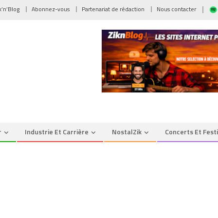
ik’n’Blog
Abonnez-vous
Partenariat de rédaction
Nous contacter
r
Industrie Et Carrière
NostalZik
Concerts Et Fest