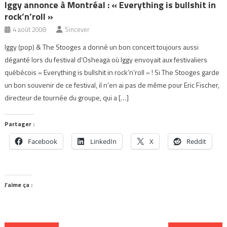
Iggy annonce à Montréal : « Everything is bullshit in
rock’n’roll »
4 août 2008
Sincever
Iggy (pop) & The Stooges a donné un bon concert toujours aussi
déganté lors du festival d’Osheaga où Iggy envoyait aux festivaliers
québécois « Everything is bullshit in rock’n’roll » ! Si The Stooges garde
un bon souvenir de ce festival, il n’en ai pas de même pour Eric Fischer,
directeur de tournée du groupe, qui a […]
Partager :
Facebook
LinkedIn
X
Reddit
J’aime ça :