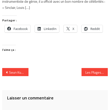
instrumentiste de génie, il a officié avec un bon nombre de célébrités :
« Sinclair, Louis […]
Partager :
Facebook
LinkedIn
X
Reddit
J’aime ça :
Navigation
Seun Kuti, l’héritier de l’Afro Beat
Les Plages Electroniques de Cannes, sous les DJ, la plage
de
l’article
Laisser un commentaire