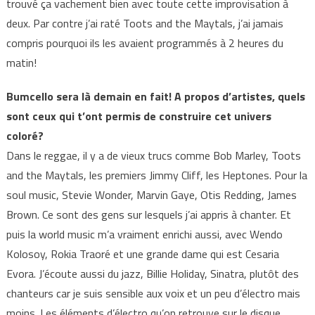
trouvé ça vachement bien avec toute cette improvisation à
deux. Par contre j’ai raté Toots and the Maytals, j’ai jamais
compris pourquoi ils les avaient programmés à 2 heures du
matin!
Bumcello sera là demain en fait! A propos d’artistes, quels
sont ceux qui t’ont permis de construire cet univers
coloré?
Dans le reggae, il y a de vieux trucs comme Bob Marley, Toots
and the Maytals, les premiers Jimmy Cliff, les Heptones. Pour la
soul music, Stevie Wonder, Marvin Gaye, Otis Redding, James
Brown. Ce sont des gens sur lesquels j’ai appris à chanter. Et
puis la world music m’a vraiment enrichi aussi, avec Wendo
Kolosoy, Rokia Traoré et une grande dame qui est Cesaria
Evora. J’écoute aussi du jazz, Billie Holiday, Sinatra, plutôt des
chanteurs car je suis sensible aux voix et un peu d’électro mais
moins. Les éléments d’électro qu’on retrouve sur le disque,