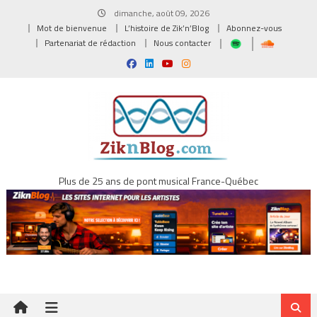
Skip
dimanche, août 09, 2026
to
Mot de bienvenue
L’histoire de Zik’n’Blog
Abonnez-vous
content
Partenariat de rédaction
Nous contacter
Plus de 25 ans de pont musical France-Québec