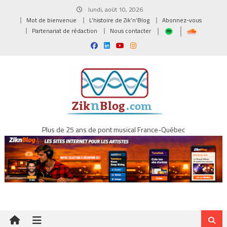
Skip
lundi, août 10, 2026
to
Mot de bienvenue
L’histoire de Zik’n’Blog
Abonnez-vous
content
Partenariat de rédaction
Nous contacter
Plus de 25 ans de pont musical France-Québec