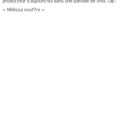
producteur d’aujourd’hui dans une parodie de RnB. Clip :
« Mélissa souffre ».