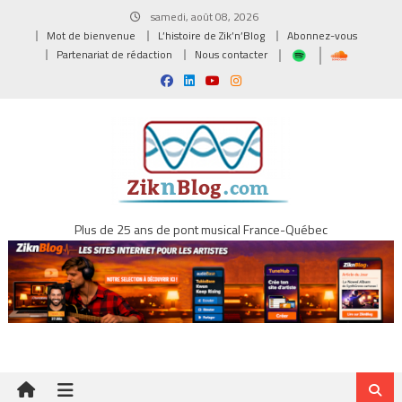
Skip
samedi, août 08, 2026
to
Mot de bienvenue
L’histoire de Zik’n’Blog
Abonnez-vous
content
Partenariat de rédaction
Nous contacter
Plus de 25 ans de pont musical France-Québec