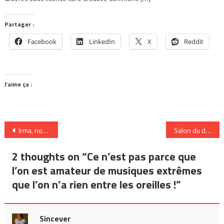
Partager :
Facebook
LinkedIn
X
Reddit
J’aime ça :
Navigation
Irma, nouvelle bombe musicale
Salon du disque et des arts underground
de
2 thoughts on “
Ce n’est pas parce que
l’article
l’on est amateur de musiques extrêmes
que l’on n’a rien entre les oreilles !
”
Sincever