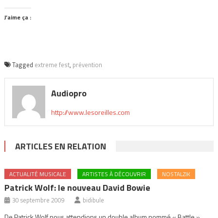
J’aime ça :
Tagged
extreme fest
,
prévention
Audiopro
http://www.lesoreilles.com
ARTICLES EN RELATION
ACTUALITÉ MUSICALE
ARTISTES À DÉCOUVRIR
NOSTALZIK
Patrick Wolf: le nouveau David Bowie
30 septembre 2009
bidibule
De Patrick Wolf nous attendions un double album nommé « Battle ».