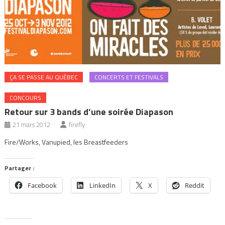
ÇA SE PASSE AU QUÉBEC
CONCERTS ET FESTIVALS
CONCOURS
Retour sur 3 bands d’une soirée Diapason
21 mars 2012
firefly
Fire/Works, Vanupied, les Breastfeeders
Partager :
Facebook
LinkedIn
X
Reddit