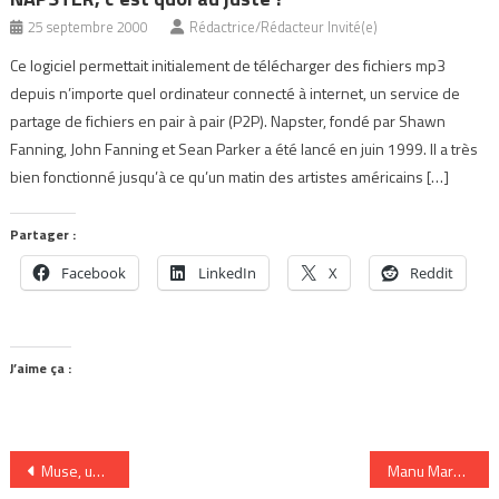
25 septembre 2000
Rédactrice/Rédacteur Invité(e)
Ce logiciel permettait initialement de télécharger des fichiers mp3
depuis n’importe quel ordinateur connecté à internet, un service de
partage de fichiers en pair à pair (P2P). Napster, fondé par Shawn
Fanning, John Fanning et Sean Parker a été lancé en juin 1999. Il a très
bien fonctionné jusqu’à ce qu’un matin des artistes américains […]
Partager :
Facebook
LinkedIn
X
Reddit
J’aime ça :
Navigation
Muse, un retour aux sources plébiscité ?
Manu Markou et Odile Closset, « french dream »