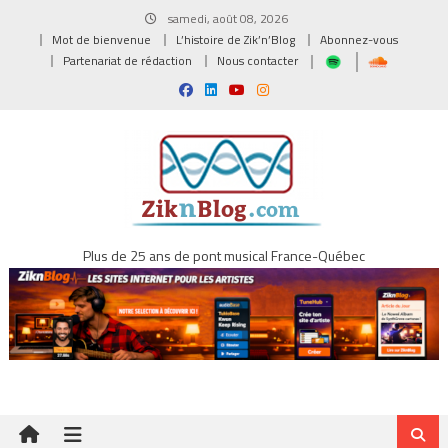
Skip
samedi, août 08, 2026
to
Mot de bienvenue
L’histoire de Zik’n’Blog
Abonnez-vous
content
Partenariat de rédaction
Nous contacter
Plus de 25 ans de pont musical France-Québec