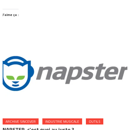
J’aime ça :
ARCHIVE SINCEVER
INDUSTRIE MUSICALE
OUTILS
NAPSTER, c’est quoi au juste ?