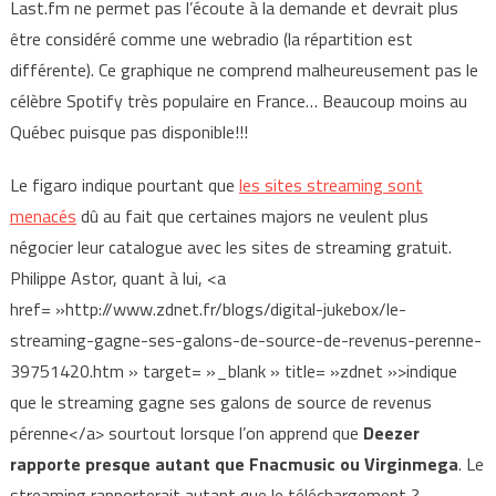
Last.fm ne permet pas l’écoute à la demande et devrait plus
être considéré comme une webradio (la répartition est
différente). Ce graphique ne comprend malheureusement pas le
célèbre Spotify très populaire en France… Beaucoup moins au
Québec puisque pas disponible!!!
Le figaro indique pourtant que
les sites streaming sont
menacés
dû au fait que certaines majors ne veulent plus
négocier leur catalogue avec les sites de streaming gratuit.
Philippe Astor, quant à lui, <a
href= »http://www.zdnet.fr/blogs/digital-jukebox/le-
streaming-gagne-ses-galons-de-source-de-revenus-perenne-
39751420.htm » target= »_blank » title= »zdnet »>indique
que le streaming gagne ses galons de source de revenus
pérenne</a> sourtout lorsque l’on apprend que
Deezer
rapporte presque autant que Fnacmusic ou Virginmega
. Le
streaming rapporterait autant que le téléchargement ?