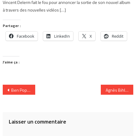
Vincent Delerm fait le fou pour annoncer la sortie de son nouvel album
à travers des nouvelles vidéos […]
Partager :
Facebook
LinkedIn
X
Reddit
J’aime ça :
Navigation
Ben Popp nous livre ses Empreintes digitales
Agnès Bihl
de
l’article
Laisser un commentaire