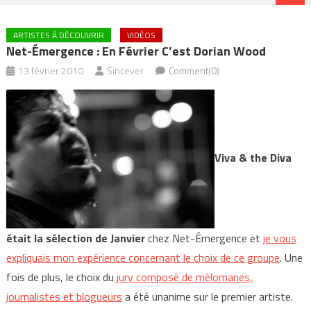
ARTISTES À DÉCOUVRIR
VIDÉOS
Net-Émergence : En Février C’est Dorian Wood
13 février 2010
Sincever
Comment(0)
Viva & the Diva
était la sélection de Janvier
chez Net-Émergence et
je vous
expliquais mon expérience concernant le choix de ce groupe
. Une
fois de plus, le choix du
jury composé de mélomanes,
journalistes et blogueurs
a été unanime sur le premier artiste.