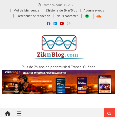
Skip
samedi, août 08, 2026
to
Mot de bienvenue
L’histoire de Zik’n’Blog
Abonnez-vous
content
Partenariat de rédaction
Nous contacter
Plus de 25 ans de pont musical France-Québec