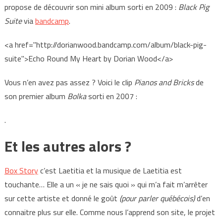
propose de découvrir son mini album sorti en 2009 :
Black Pig
Suite
via
bandcamp
.
<a href="http://dorianwood.bandcamp.com/album/black-pig-
suite">Echo Round My Heart by Dorian Wood</a>
Vous n’en avez pas assez ? Voici le clip
Pianos and Bricks
de
son premier album
Bolka
sorti en 2007 :
.
Et les autres alors ?
Box Story
c’est Laetitia et la musique de Laetitia est
touchante… Elle a un « je ne sais quoi » qui m’a fait m’arrêter
sur cette artiste et donné le goût
(pour parler québécois)
d’en
connaitre plus sur elle. Comme nous l’apprend son site, le projet