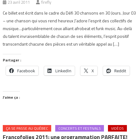
23 avril 2011
firefly
Ce billet est écrit dans le cadre du Défi 30 chansons en 30 Jours. Jour 03
– une chanson qui vous rend heureux J’adore l’esprit des collectifs de
musique…particulièrement ceux alliant afrobeat et funk music. Au-delà
du talent invraisemblable de chacun de ses éléments, l’esprit positif
transcendant chacune des pièces est un véritable appel au […]
Partager :
Facebook
LinkedIn
X
Reddit
J’aime ça :
ÇA SE PASSE AU QUÉBEC
CONCERTS ET FESTIVALS
VIDÉOS
Francofolies 2011: une programmation PARFAITE!