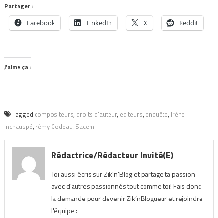
Partager :
Facebook
LinkedIn
X
Reddit
J’aime ça :
Tagged
compositeurs
,
droits d'auteur
,
editeurs
,
enquête
,
Irène
Inchauspé
,
rémy Godeau
,
Sacem
Rédactrice/Rédacteur Invité(e)
Toi aussi écris sur Zik'n'Blog et partage ta passion
avec d'autres passionnés tout comme toi! Fais donc
la demande pour devenir Zik’nBlogueur et rejoindre
l'équipe :