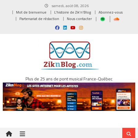
Skip
samedi, août 08, 2026
to
Mot de bienvenue
L’histoire de Zik’n’Blog
Abonnez-vous
content
Partenariat de rédaction
Nous contacter
Plus de 25 ans de pont musical France-Québec