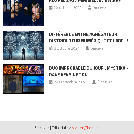
KLÔ PELGAG / MIRABELLE / EVANNA
20 octobre 2024
Sincever
DIFFÉRENCE ENTRE AGRÉGATEUR,
DISTRIBUTEUR NUMÉRIQUE ET LABEL ?
8 octobre 2024
Sincever
DUO IMPROBABLE DU JOUR : MŸSTIKA ×
DAVE KENSINGTON
28 septembre 2024
Sincever
Sincever
|
Editorial by
MysteryThemes
.