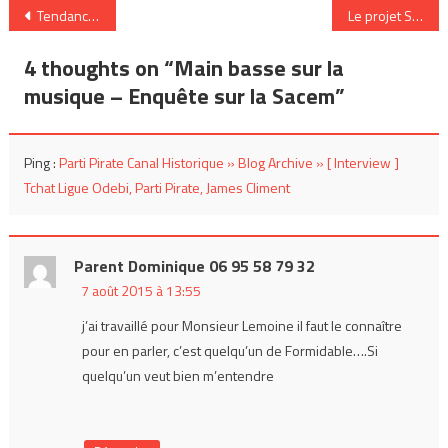
Navigation
Tendance Rasta
Le projet Sucrepop
de
4 thoughts on “
Main basse sur la
l’article
musique – Enquête sur la Sacem
”
Ping :
Parti Pirate Canal Historique » Blog Archive » [ Interview ]
Tchat Ligue Odebi, Parti Pirate, James Climent
Parent Dominique 06 95 58 79 32
7 août 2015 à 13:55
j’ai travaillé pour Monsieur Lemoine il faut le connaître
pour en parler, c’est quelqu’un de Formidable….Si
quelqu’un veut bien m’entendre