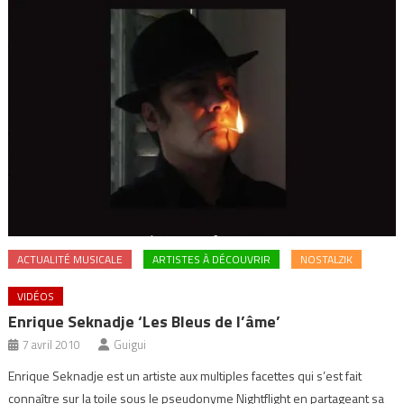
ACTUALITÉ MUSICALE
ARTISTES À DÉCOUVRIR
NOSTALZIK
VIDÉOS
Enrique Seknadje ‘Les Bleus de l’âme’
7 avril 2010
Guigui
Enrique Seknadje est un artiste aux multiples facettes qui s’est fait
connaître sur la toile sous le pseudonyme Nightflight en partageant sa