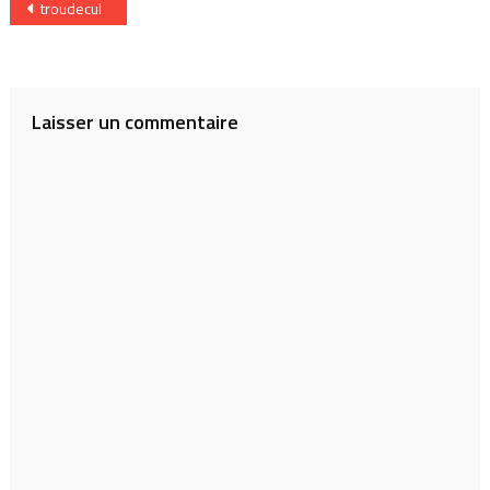
Navigation
troudecul
de
l’article
Laisser un commentaire