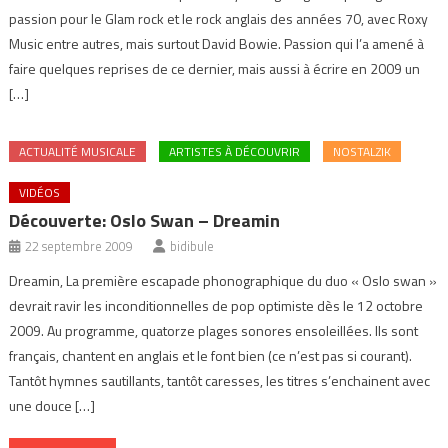
passion pour le Glam rock et le rock anglais des années 70, avec Roxy
Music entre autres, mais surtout David Bowie. Passion qui l’a amené à
faire quelques reprises de ce dernier, mais aussi à écrire en 2009 un
[…]
ACTUALITÉ MUSICALE
ARTISTES À DÉCOUVRIR
NOSTALZIK
VIDÉOS
Découverte: Oslo Swan – Dreamin
22 septembre 2009
bidibule
Dreamin, La première escapade phonographique du duo « Oslo swan »
devrait ravir les inconditionnelles de pop optimiste dès le 12 octobre
2009. Au programme, quatorze plages sonores ensoleillées. Ils sont
français, chantent en anglais et le font bien (ce n’est pas si courant).
Tantôt hymnes sautillants, tantôt caresses, les titres s’enchainent avec
une douce […]