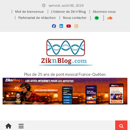
Skip
samedi, août 08, 2026
to
Mot de bienvenue
L’histoire de Zik’n’Blog
Abonnez-vous
content
Partenariat de rédaction
Nous contacter
Plus de 25 ans de pont musical France-Québec