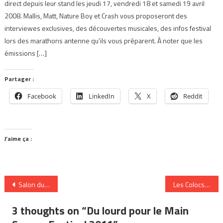
direct depuis leur stand les jeudi 17, vendredi 18 et samedi 19 avril
2008. Mallis, Matt, Nature Boy et Crash vous proposeront des
interviewes exclusives, des découvertes musicales, des infos festival
lors des marathons antenne qu’ils vous préparent. À noter que les
émissions […]
Partager :
Facebook
LinkedIn
X
Reddit
J’aime ça :
Navigation
Salon du disque et des arts underground
Les Colocs – Dédé à travers les brumes (DVD – 2009)
de
3 thoughts on “
Du lourd pour le Main