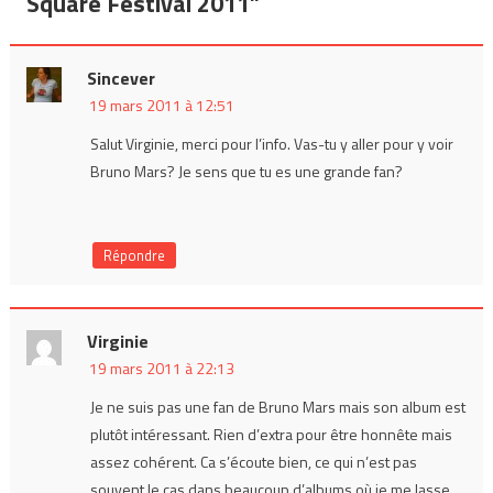
l’article
Square Festival 2011
”
Sincever
19 mars 2011 à 12:51
Salut Virginie, merci pour l’info. Vas-tu y aller pour y voir
Bruno Mars? Je sens que tu es une grande fan?
Répondre
Virginie
19 mars 2011 à 22:13
Je ne suis pas une fan de Bruno Mars mais son album est
plutôt intéressant. Rien d’extra pour être honnête mais
assez cohérent. Ca s’écoute bien, ce qui n’est pas
souvent le cas dans beaucoup d’albums où je me lasse