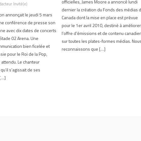
officielles, James Moore a annoncé lundi
acteur Invité(e)
dernier la création du Fonds des médias 
on annonçait le jeudi 5 mars
Canada dont la mise en place est prévue
une conférence de presse son
pour le 1er avril 2010, destiné à améliore
ène avec dix dates de concerts
l’offre d’émissions et de contenu canadie
 Stade 02 Arena. Une
sur toutes les plates-formes médias. Nou
munication bien ficelée et
reconnaissons que […]
sie pour le Roi de la Pop,
i attendu. Le chanteur
 qu’il s’agissait de ses
[…]