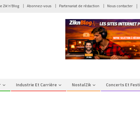
de Zik’n’Blog
Abonnez-vous
Partenariat de rédaction
Nous contacter
r
Industrie Et Carrière
NostalZik
Concerts Et Fest