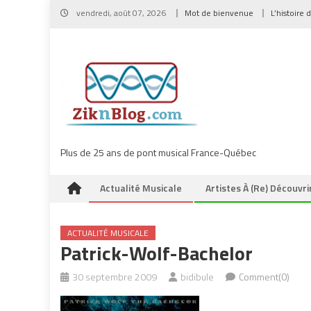
Skip
vendredi, août 07, 2026
Mot de bienvenue
L’histoire 
to
content
Plus de 25 ans de pont musical France-Québec
Actualité Musicale
Artistes À (re) Découvri
ACTUALITÉ MUSICALE
Patrick-Wolf-Bachelor
30 septembre 2009
bidibule
Comment(0)