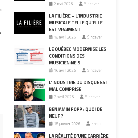
2 mai 2026
Sincever
du
LA FILIÈRE – L’INDUSTRIE
MUSICALE TELLE QU’ELLE
r
EST VRAIMENT
n
18 avril 2026
Sincever
s
LE QUÉBEC MODERNISE LES
CONDITIONS DES
MUSICIEN·NE·S
16 avril 2026
Sincever
L’INDUSTRIE DU DISQUE EST
MAL COMPRISE
7 avril 2026
Sincever
BENJAMIN POPP : QUOI DE
NEUF ?
18 janvier 2026
Fredel
LA RÉALITÉ D’UNE CARRIÈRE