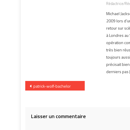
Rédactrice/Réd
Michael Jacks
2009 lors d’
retour sur sc
à Londres au
opération com
très bien réus
toujours auss
précisait bien
derniers pas 
Navigation
patrick-wolf-bachelor
de
l’article
Laisser un commentaire