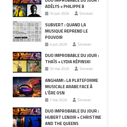
DUO IMPROBABLE DU JOUR :
ADÉLYS × PHILIPPE B
10 juin 2026
Sincever
SUBVERT : QUAND LA
MUSIQUE REPREND LE
POUVOIR
4 juin 2026
Sincever
DUO IMPROBABLE DU JOUR :
THAÏS × LYDIA KÉPINSKI
10 mai 2026
Sincever
ANGHAMI : LA PLATEFORME
MUSICALE ARABE FACE À
L’ÈRE OSN
7 mai 2026
Sincever
DUO IMPROBABLE DU JOUR :
HUBERT LENOIR × CHRISTINE
AND THE QUEENS