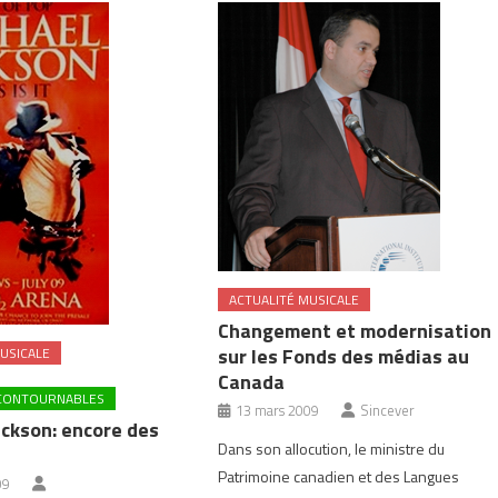
ACTUALITÉ MUSICALE
Changement et modernisation
sur les Fonds des médias au
USICALE
Canada
NCONTOURNABLES
13 mars 2009
Sincever
ackson: encore des
Dans son allocution, le ministre du
Patrimoine canadien et des Langues
09