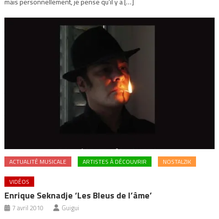
mais personnellement, je pense qu’il y a […]
ACTUALITÉ MUSICALE
ARTISTES À DÉCOUVRIR
NOSTALZIK
VIDÉOS
Enrique Seknadje ‘Les Bleus de l’âme’
7 avril 2010
Guigui