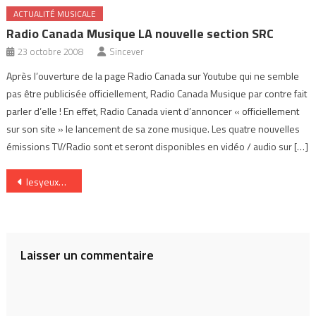
ACTUALITÉ MUSICALE
Radio Canada Musique LA nouvelle section SRC
23 octobre 2008
Sincever
Après l’ouverture de la page Radio Canada sur Youtube qui ne semble
pas être publicisée officiellement, Radio Canada Musique par contre fait
parler d’elle ! En effet, Radio Canada vient d’annoncer « officiellement
sur son site » le lancement de sa zone musique. Les quatre nouvelles
émissions TV/Radio sont et seront disponibles en vidéo / audio sur […]
Navigation
lesyeuxdlatete_cd1
de
l’article
Laisser un commentaire