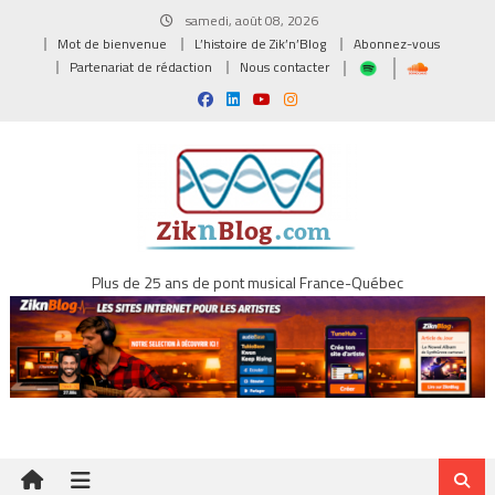
Skip
samedi, août 08, 2026
to
Mot de bienvenue
L’histoire de Zik’n’Blog
Abonnez-vous
content
Partenariat de rédaction
Nous contacter
Plus de 25 ans de pont musical France-Québec