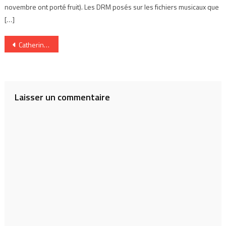
novembre ont porté fruit). Les DRM posés sur les fichiers musicaux que
[…]
Navigation
CatherineL
de
l’article
Laisser un commentaire