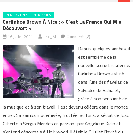
RENCONTRES - ENTREVUES
Carlinhos Brown À Nice : « C’est La France Qui M’a
Découvert »
16 juillet 2011
Eric_M
Comments(2)
Depuis quelques années, il
est l’emblème de la
nouvelle scène brésilienne.
Carlinhos Brown est né
dans l’une des favelas de
Salvador de Bahia et,
grâce à son sens inné de
la musique et à son travail, il est devenu célèbre dans le monde
entier. Sa samba modernisée, frottée au funk, a séduit de Joao
Gilberto à Sergio Mendes en passant par Angélique Kidjo et
s’entend désormais à Hollywood. Il était le 9 juillet l’invité du