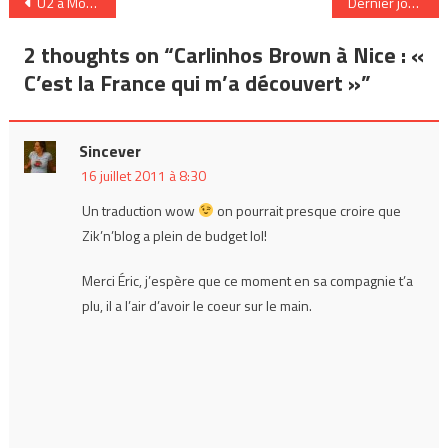
Navigation
U2 à Montréal: un show à oublier (quand on se retrouve seule)
Dernier jour pour télécharger la compilation gratuite Audiogram
de
2 thoughts on “
Carlinhos Brown à Nice : «
l’article
C’est la France qui m’a découvert »
”
Sincever
16 juillet 2011 à 8:30
Un traduction wow
on pourrait presque croire que
Zik’n’blog a plein de budget lol!
Merci Éric, j’espère que ce moment en sa compagnie t’a
plu, il a l’air d’avoir le coeur sur le main.