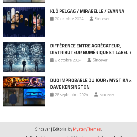
KLÔ PELGAG / MIRABELLE / EVANNA
20 octobre 2024
Sincever
DIFFÉRENCE ENTRE AGRÉGATEUR,
DISTRIBUTEUR NUMÉRIQUE ET LABEL ?
8 octobre 2024
Sincever
DUO IMPROBABLE DU JOUR : MŸSTIKA ×
DAVE KENSINGTON
28 septembre 2024
Sincever
Sincever
|
Editorial by
MysteryThemes
.