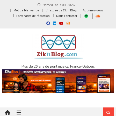
Skip
samedi, août 08, 2026
to
Mot de bienvenue
L’histoire de Zik’n’Blog
Abonnez-vous
content
Partenariat de rédaction
Nous contacter
Plus de 25 ans de pont musical France-Québec