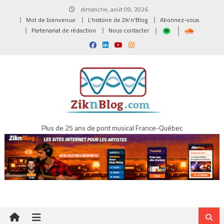
Skip
dimanche, août 09, 2026
to
Mot de bienvenue
L’histoire de Zik’n’Blog
Abonnez-vous
content
Partenariat de rédaction
Nous contacter
Plus de 25 ans de pont musical France-Québec