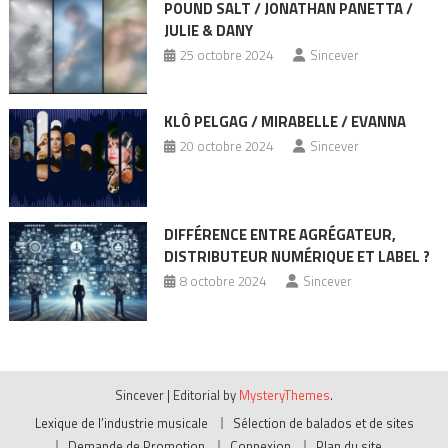
POUND SALT / JONATHAN PANETTA /
JULIE & DANY
25 octobre 2024
Sincever
KLÔ PELGAG / MIRABELLE / EVANNA
20 octobre 2024
Sincever
DIFFÉRENCE ENTRE AGRÉGATEUR,
DISTRIBUTEUR NUMÉRIQUE ET LABEL ?
8 octobre 2024
Sincever
Sincever
|
Editorial by
MysteryThemes
.
Lexique de l’industrie musicale
Sélection de balados et de sites
Demande de Promotion
Connexion
Plan du site