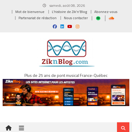
Skip
samedi, août 08, 2026
to
Mot de bienvenue
L’histoire de Zik’n’Blog
Abonnez-vous
content
Partenariat de rédaction
Nous contacter
Plus de 25 ans de pont musical France-Québec