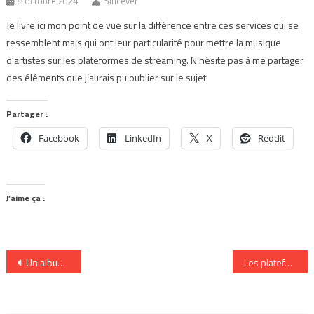
8 octobre 2024
Sincever
Je livre ici mon point de vue sur la différence entre ces services qui se
ressemblent mais qui ont leur particularité pour mettre la musique
d’artistes sur les plateformes de streaming. N’hésite pas à me partager
des éléments que j’aurais pu oublier sur le sujet!
Partager :
Facebook
LinkedIn
X
Reddit
J’aime ça :
Navigation
Un album et un court-métrage pour Knafo
Les plateformes musicales du moment au Canada
de