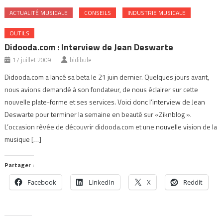
ACTUALITÉ MUSICALE
CONSEILS
INDUSTRIE MUSICALE
OUTILS
Didooda.com : Interview de Jean Deswarte
17 juillet 2009
bidibule
Didooda.com a lancé sa beta le 21 juin dernier. Quelques jours avant,
nous avions demandé à son fondateur, de nous éclairer sur cette
nouvelle plate-forme et ses services. Voici donc l’interview de Jean
Deswarte pour terminer la semaine en beauté sur «Ziknblog ».
L’occasion rêvée de découvrir didooda.com et une nouvelle vision de la
musique […]
Partager :
Facebook
LinkedIn
X
Reddit