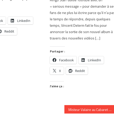
« serious message » pour demander à se
fans de ne plus lui écrire parce qu’il n’a pa
le temps de répondre, depuis quelques
ok
LinkedIn
temps, Vincent Delerm fait le fou pour
Reddit
annoncer la sortie de son nouvel album à
travers des nouvelles vidéos […]
Partager :
Facebook
LinkedIn
X
Reddit
J’aime ça :
Misteur Valaire au Cabaret théâtre de Saint-Jean-sur-Richelieu