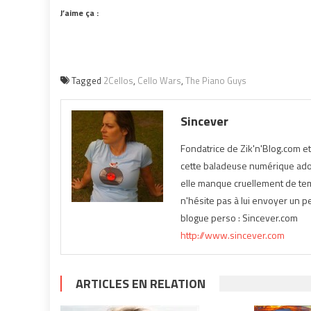
J’aime ça :
Tagged
2Cellos
,
Cello Wars
,
The Piano Guys
Sincever
Fondatrice de Zik'n'Blog.com e
cette baladeuse numérique ador
elle manque cruellement de temp
n'hésite pas à lui envoyer un pe
blogue perso : Sincever.com
http://www.sincever.com
ARTICLES EN RELATION