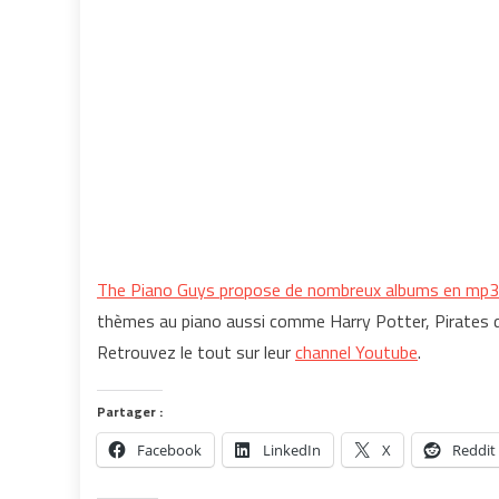
The Piano Guys propose de nombreux albums en mp3 et
thèmes au piano aussi comme Harry Potter, Pirates d
Retrouvez le tout sur leur
channel Youtube
.
Partager :
Facebook
LinkedIn
X
Reddit