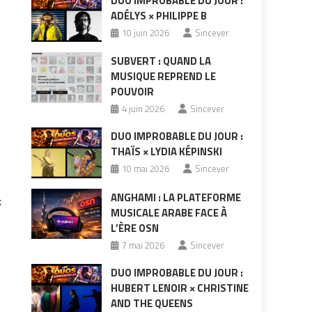
DUO IMPROBABLE DU JOUR :
ADÉLYS × PHILIPPE B
10 juin 2026
Sincever
SUBVERT : QUAND LA
MUSIQUE REPREND LE
POUVOIR
4 juin 2026
Sincever
DUO IMPROBABLE DU JOUR :
THAÏS × LYDIA KÉPINSKI
10 mai 2026
Sincever
ANGHAMI : LA PLATEFORME
k
MUSICALE ARABE FACE À
L’ÈRE OSN
7 mai 2026
Sincever
DUO IMPROBABLE DU JOUR :
HUBERT LENOIR × CHRISTINE
AND THE QUEENS