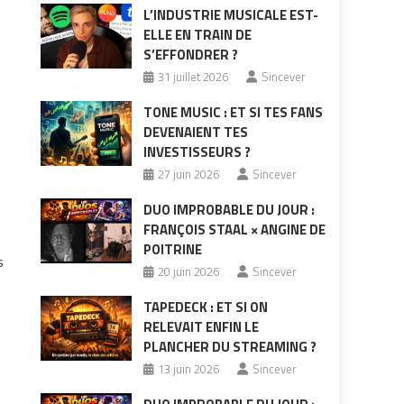
L’INDUSTRIE MUSICALE EST-
ELLE EN TRAIN DE
S’EFFONDRER ?
31 juillet 2026
Sincever
TONE MUSIC : ET SI TES FANS
DEVENAIENT TES
INVESTISSEURS ?
27 juin 2026
Sincever
DUO IMPROBABLE DU JOUR :
FRANÇOIS STAAL × ANGINE DE
POITRINE
s
20 juin 2026
Sincever
TAPEDECK : ET SI ON
RELEVAIT ENFIN LE
PLANCHER DU STREAMING ?
13 juin 2026
Sincever