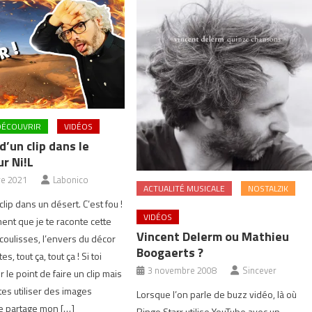
DÉCOUVRIR
VIDÉOS
’un clip dans le
r Ni!L
e 2021
Labonico
ACTUALITÉ MUSICALE
NOSTALZIK
 clip dans un désert. C’est fou !
VIDÉOS
ment que je te raconte cette
Vincent Delerm ou Mathieu
 coulisses, l’envers du décor
Boogaerts ?
s, tout ça, tout ça ! Si toi
3 novembre 2008
Sincever
r le point de faire un clip mais
tes utiliser des images
Lorsque l’on parle de buzz vidéo, là où
 te partage mon […]
Ringo Starr utilise YouTube avec un