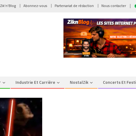
 Zik’n’Blog
Abonnez-vous
Partenariat de rédaction
Nous contacter
r
Industrie Et Carrière
NostalZik
Concerts Et Fest