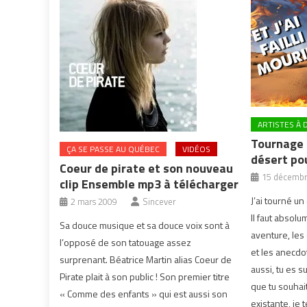
ARTISTES À 
Tournage d
ÇA SE PASSE AU QUÉBEC
VIDÉOS
désert pou
Coeur de pirate et son nouveau
15 décembr
clip Ensemble mp3 à télécharger
J’ai tourné un
2 mars 2009
Sincever
Il faut absolu
Sa douce musique et sa douce voix sont à
aventure, les
l’opposé de son tatouage assez
et les anecdote
surprenant. Béatrice Martin alias Coeur de
aussi, tu es su
Pirate plait à son public ! Son premier titre
que tu souhai
« Comme des enfants » qui est aussi son
existante, je