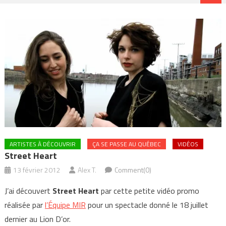
ARTISTES À DÉCOUVRIR
ÇA SE PASSE AU QUÉBEC
VIDÉOS
Street Heart
13 février 2012
Alex T.
Comment(0)
J’ai découvert
Street Heart
par cette petite vidéo promo
réalisée par
l’Équipe MIR
pour un spectacle donné le 18 juillet
dernier au Lion D’or.