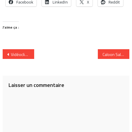
Facebook
LinkedIn
X
Reddit
J’aime ça :
Navigation
Vidéoclip et créativité
Caloon Saloon dans un canton de l’est près de chez vous
de
l’article
Laisser un commentaire