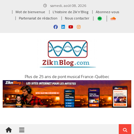
Skip
samedi, août 08, 2026
to
Mot de bienvenue
L’histoire de Zik’n’Blog
Abonnez-vous
content
Partenariat de rédaction
Nous contacter
Plus de 25 ans de pont musical France-Québec