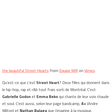
the beautiful Street Hearts
from
Equipe MIR
on
Vimeo
.
Qu’est-ce que c’est
Street Heart
? Deux filles qui donnent dans
le hip-hop, rap et r&b tout frais sorti de Montréal. C’est
Gabrielle Godon
et
Emma Beko
qui chante de leur voix chaude
et soul. C’est aussi, selon leur page bandcamp,
A+
(Andre
Milton) et
Nathan Balaga
que j’imagine à la musique.