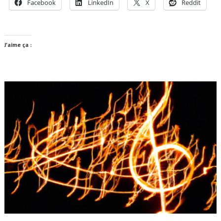
Facebook
LinkedIn
X
Reddit
J’aime ça :