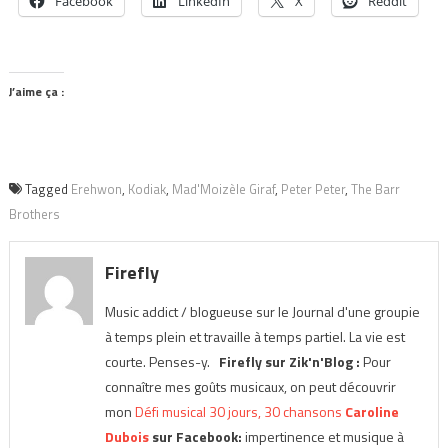
Facebook
LinkedIn
X
Reddit
J’aime ça :
Tagged
Erehwon
,
Kodiak
,
Mad'Moizèle Giraf
,
Peter Peter
,
The Barr
Brothers
Firefly
Music addict / blogueuse sur le Journal d'une groupie
à temps plein et travaille à temps partiel. La vie est
courte. Penses-y.
Firefly sur Zik'n'Blog :
Pour
connaître mes goûts musicaux, on peut découvrir
mon
Défi musical 30 jours, 30 chansons
Caroline
Dubois
sur Facebook:
impertinence et musique à