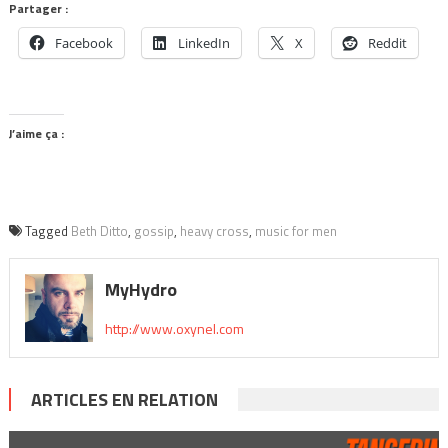
Partager :
Facebook
LinkedIn
X
Reddit
J’aime ça :
Tagged
Beth Ditto
,
gossip
,
heavy cross
,
music for men
MyHydro
http://www.oxynel.com
ARTICLES EN RELATION