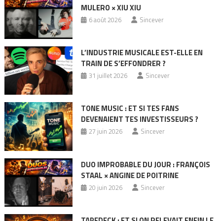
MULERO × XIU XIU
6 août 2026
Sincever
L’INDUSTRIE MUSICALE EST-ELLE EN
TRAIN DE S’EFFONDRER ?
31 juillet 2026
Sincever
TONE MUSIC : ET SI TES FANS
DEVENAIENT TES INVESTISSEURS ?
27 juin 2026
Sincever
DUO IMPROBABLE DU JOUR : FRANÇOIS
STAAL × ANGINE DE POITRINE
20 juin 2026
Sincever
TAPEDECK : ET SI ON RELEVAIT ENFIN LE