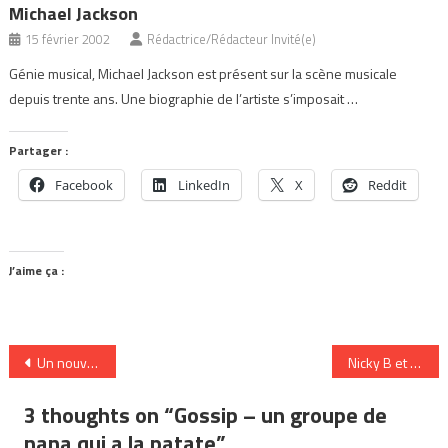
Michael Jackson
15 février 2002
Rédactrice/Rédacteur Invité(e)
Génie musical, Michael Jackson est présent sur la scène musicale
depuis trente ans. Une biographie de l’artiste s’imposait …
Partager :
Facebook
LinkedIn
X
Reddit
J’aime ça :
Navigation
Un nouveau clip et une chanson gratuite pour Haouken!
Nicky B et Jay L débarquent
de
3 thoughts on “
Gossip – un groupe de
l’article
nana qui a la patate
”