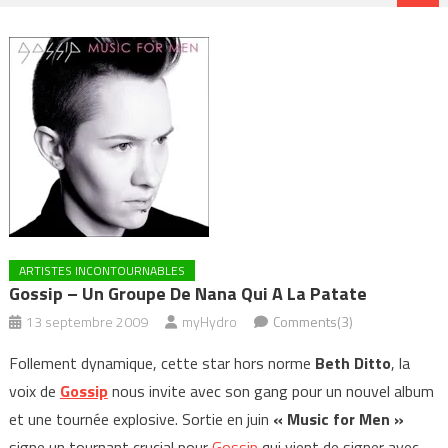
ARTISTES INCONTOURNABLES
Gossip – Un Groupe De Nana Qui A La Patate
13 septembre 2009
myHydro
Comments(3)
Follement dynamique, cette star hors norme
Beth Ditto
, la
voix de
Gossip
nous invite avec son gang pour un nouvel album
et une tournée explosive. Sortie en juin
« Music for Men »
signe un tournant crucial pour
Gossip
qui vient de signer avec