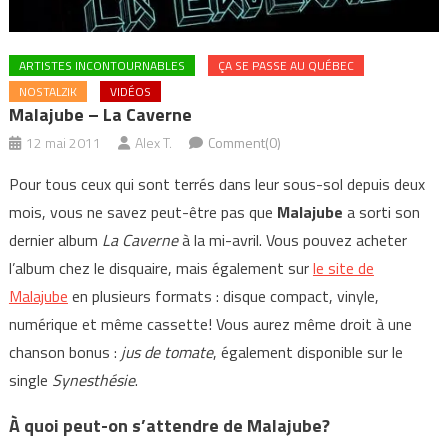
ARTISTES INCONTOURNABLES
ÇA SE PASSE AU QUÉBEC
NOSTALZIK
VIDÉOS
Malajube – La Caverne
12 mai 2011
Alex T.
Comment(0)
Pour tous ceux qui sont terrés dans leur sous-sol depuis deux
mois, vous ne savez peut-être pas que
Malajube
a sorti son
dernier album
La Caverne
à la mi-avril. Vous pouvez acheter
l’album chez le disquaire, mais également sur
le site de
Malajube
en plusieurs formats : disque compact, vinyle,
numérique et même cassette! Vous aurez même droit à une
chanson bonus :
jus de tomate
, également disponible sur le
single
Synesthésie
.
À quoi peut-on s’attendre de Malajube?